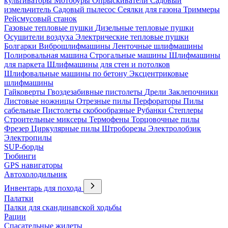
культиваторы
Мотобуры
Опрыскиватели
Садовый
измельчитель
Садовый пылесос
Сеялки для газона
Триммеры
Рейсмусовый станок
Газовые тепловые пушки
Дизельные тепловые пушки
Осушители воздуха
Электрические тепловые пушки
Болгарки
Виброшлифмашины
Ленточные шлифмашины
Полировальная машина
Строгальные машины
Шлифмашины
для паркета
Шлифмашины для стен и потолков
Шлифовальные машины по бетону
Эксцентриковые
шлифмашины
Гайковерты
Гвоздезабивные пистолеты
Дрели
Заклепочники
Листовые ножницы
Отрезные пилы
Перфораторы
Пилы
сабельные
Пистолеты скобообразные
Рубанки
Степлеры
Строительные миксеры
Термофены
Торцовочные пилы
Фрезер
Циркулярные пилы
Штроборезы
Электролобзик
Электропилы
SUP-борды
Тюбинги
GPS навигаторы
Автохолодильник
Инвентарь для похода
Палатки
Палки для скандинавской ходьбы
Рации
Спасательные жилеты