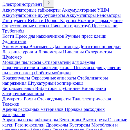
Электроинструмент
Аккумуляторные гайковерты
Аккумуляторные УШМ
Аккумуляторные шуруповерты
Аккумуляторы
Реноваторы
Инструмент Rehau и Uponor
Клуппы
Ножницы арматурные
Опрессовочные насосы
Паяльники для труб
Пресс клещи
Трубогибы
Когти
Пресс для наконечников
Ручные пресс клещи
Удлинители
Анемометры
Влагомеры
Дальномеры
Детекторы проводки
Лазерные уровни
Люксметры
Нивелиры
Склерометры
Шумомер
Моющие пылесосы
Отпариватели для одежды
Пароочистители и парогенераторы
Пылесосы для удаления
пылевого клеща
Роботы мойщики
Краскопульты
Окрасочные аппараты
Стабилизаторы
напряжения
Штукатурный хоппер-ковш
Бетономешалки
Вибраторы глубинные
Виброрейки
Затирочные машины
Домкраты
Рохли
Стеклодомкраты
Таль электрическая
Тележки
Аренда расходных материалов
Продажа расходных
материалов
Аэраторы и скарификаторы
Бензопилы
Высоторезы
Газонные
катки
Газонокосилки
Дровоколы
Кусторезы
Мотоблоки и