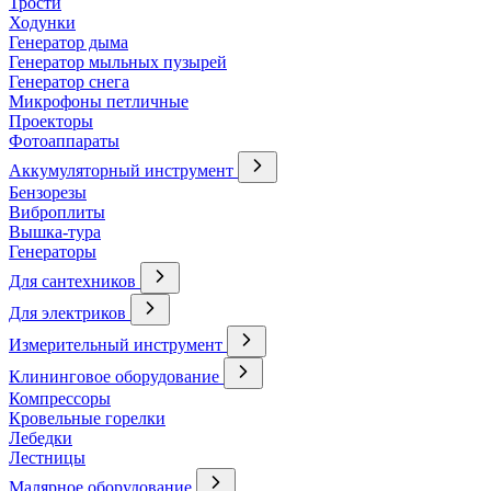
Трости
Ходунки
Генератор дыма
Генератор мыльных пузырей
Генератор снега
Микрофоны петличные
Проекторы
Фотоаппараты
Аккумуляторный инструмент
Бензорезы
Виброплиты
Вышка-тура
Генераторы
Для сантехников
Для электриков
Измерительный инструмент
Клининговое оборудование
Компрессоры
Кровельные горелки
Лебедки
Лестницы
Малярное оборудование