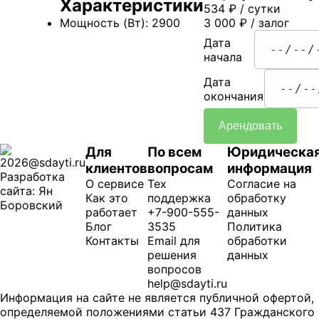
Характеристики
534
₽
/ сутки
Мощность (Вт): 2900
3 000
₽
/ залог
Дата
начала
Дата
окончания
Арендовать
Для
По всем
Юридическа
2026@sdayti.ru
клиентов
вопросам
информация
Разработка
О сервисе
Тех
Согласие на
сайта: Ян
Как это
поддержка
обработку
Боровский
работает
+7-900-555-
данных
Блог
3535
Политика
Контакты
Email для
обработки
решения
данных
вопросов
help@sdayti.ru
Информация на сайте не является публичной офертой,
определяемой положениями статьи 437 Гражданского