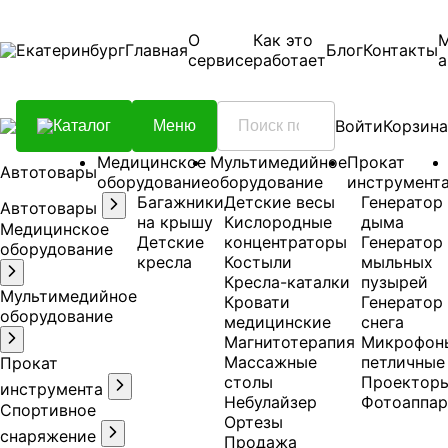
О
Как это
Екатеринбург
Главная
Блог
Контакты
сервисе
работает
а
Войти
Корзина
Каталог
Меню
Медицинское
Мультимедийное
Прокат
Автотовары
оборудование
оборудование
инструмент
Багажники
Детские весы
Генератор
Автотовары
на крышу
Кислородные
дыма
Медицинское
Детские
концентраторы
Генератор
оборудование
кресла
Костыли
мыльных
Кресла-каталки
пузырей
Мультимедийное
Кровати
Генератор
оборудование
медицинские
снега
Магнитотерапия
Микрофон
Массажные
петличные
Прокат
столы
Проектор
инструмента
Небулайзер
Фотоаппар
Спортивное
Ортезы
снаряжение
Продажа