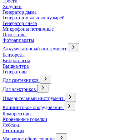
Трости
Ходунки
Генератор дыма
Генератор мыльных пузырей
Генератор снега
Микрофоны петличные
Проекторы
Фотоаппараты
Аккумуляторный инструмент
Бензорезы
Виброплиты
Вышка-тура
Генераторы
Для сантехников
Для электриков
Измерительный инструмент
Клининговое оборудование
Компрессоры
Кровельные горелки
Лебедки
Лестницы
Малярное оборудование