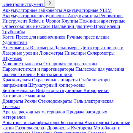
Электроинструмент
Аккумуляторные гайковерты
Аккумуляторные УШМ
Аккумуляторные шуруповерты
Аккумуляторы
Реноваторы
Инструмент Rehau и Uponor
Клуппы
Ножницы арматурные
Опрессовочные насосы
Паяльники для труб
Пресс клещи
Трубогибы
Когти
Пресс для наконечников
Ручные пресс клещи
Удлинители
Анемометры
Влагомеры
Дальномеры
Детекторы проводки
Лазерные уровни
Люксметры
Нивелиры
Склерометры
Шумомер
Моющие пылесосы
Отпариватели для одежды
Пароочистители и парогенераторы
Пылесосы для удаления
пылевого клеща
Роботы мойщики
Краскопульты
Окрасочные аппараты
Стабилизаторы
напряжения
Штукатурный хоппер-ковш
Бетономешалки
Вибраторы глубинные
Виброрейки
Затирочные машины
Домкраты
Рохли
Стеклодомкраты
Таль электрическая
Тележки
Аренда расходных материалов
Продажа расходных
материалов
Аэраторы и скарификаторы
Бензопилы
Высоторезы
Газонные
катки
Газонокосилки
Дровоколы
Кусторезы
Мотоблоки и