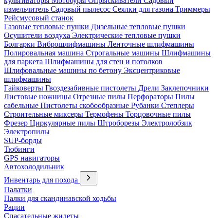
культиваторы
Мотобуры
Опрыскиватели
Садовый
измельчитель
Садовый пылесос
Сеялки для газона
Триммеры
Рейсмусовый станок
Газовые тепловые пушки
Дизельные тепловые пушки
Осушители воздуха
Электрические тепловые пушки
Болгарки
Виброшлифмашины
Ленточные шлифмашины
Полировальная машина
Строгальные машины
Шлифмашины
для паркета
Шлифмашины для стен и потолков
Шлифовальные машины по бетону
Эксцентриковые
шлифмашины
Гайковерты
Гвоздезабивные пистолеты
Дрели
Заклепочники
Листовые ножницы
Отрезные пилы
Перфораторы
Пилы
сабельные
Пистолеты скобообразные
Рубанки
Степлеры
Строительные миксеры
Термофены
Торцовочные пилы
Фрезер
Циркулярные пилы
Штроборезы
Электролобзик
Электропилы
SUP-борды
Тюбинги
GPS навигаторы
Автохолодильник
Инвентарь для похода
Палатки
Палки для скандинавской ходьбы
Рации
Спасательные жилеты