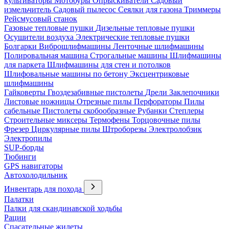
культиваторы
Мотобуры
Опрыскиватели
Садовый
измельчитель
Садовый пылесос
Сеялки для газона
Триммеры
Рейсмусовый станок
Газовые тепловые пушки
Дизельные тепловые пушки
Осушители воздуха
Электрические тепловые пушки
Болгарки
Виброшлифмашины
Ленточные шлифмашины
Полировальная машина
Строгальные машины
Шлифмашины
для паркета
Шлифмашины для стен и потолков
Шлифовальные машины по бетону
Эксцентриковые
шлифмашины
Гайковерты
Гвоздезабивные пистолеты
Дрели
Заклепочники
Листовые ножницы
Отрезные пилы
Перфораторы
Пилы
сабельные
Пистолеты скобообразные
Рубанки
Степлеры
Строительные миксеры
Термофены
Торцовочные пилы
Фрезер
Циркулярные пилы
Штроборезы
Электролобзик
Электропилы
SUP-борды
Тюбинги
GPS навигаторы
Автохолодильник
Инвентарь для похода
Палатки
Палки для скандинавской ходьбы
Рации
Спасательные жилеты