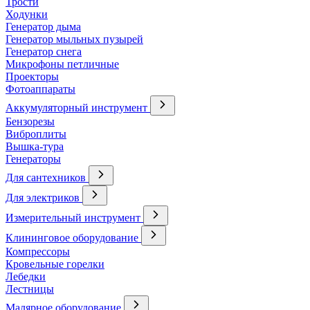
Трости
Ходунки
Генератор дыма
Генератор мыльных пузырей
Генератор снега
Микрофоны петличные
Проекторы
Фотоаппараты
Аккумуляторный инструмент
Бензорезы
Виброплиты
Вышка-тура
Генераторы
Для сантехников
Для электриков
Измерительный инструмент
Клининговое оборудование
Компрессоры
Кровельные горелки
Лебедки
Лестницы
Малярное оборудование