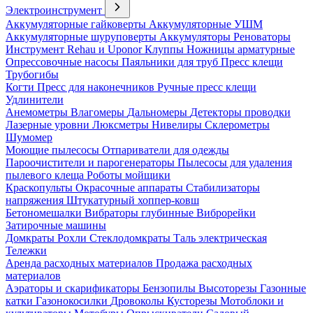
Электроинструмент
Аккумуляторные гайковерты
Аккумуляторные УШМ
Аккумуляторные шуруповерты
Аккумуляторы
Реноваторы
Инструмент Rehau и Uponor
Клуппы
Ножницы арматурные
Опрессовочные насосы
Паяльники для труб
Пресс клещи
Трубогибы
Когти
Пресс для наконечников
Ручные пресс клещи
Удлинители
Анемометры
Влагомеры
Дальномеры
Детекторы проводки
Лазерные уровни
Люксметры
Нивелиры
Склерометры
Шумомер
Моющие пылесосы
Отпариватели для одежды
Пароочистители и парогенераторы
Пылесосы для удаления
пылевого клеща
Роботы мойщики
Краскопульты
Окрасочные аппараты
Стабилизаторы
напряжения
Штукатурный хоппер-ковш
Бетономешалки
Вибраторы глубинные
Виброрейки
Затирочные машины
Домкраты
Рохли
Стеклодомкраты
Таль электрическая
Тележки
Аренда расходных материалов
Продажа расходных
материалов
Аэраторы и скарификаторы
Бензопилы
Высоторезы
Газонные
катки
Газонокосилки
Дровоколы
Кусторезы
Мотоблоки и