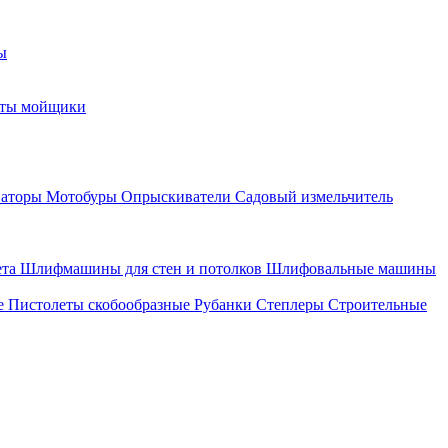
ы
оты мойщики
ваторы
Мотобуры
Опрыскиватели
Садовый измельчитель
ета
Шлифмашины для стен и потолков
Шлифовальные машины
е
Пистолеты скобообразные
Рубанки
Степлеры
Строительные