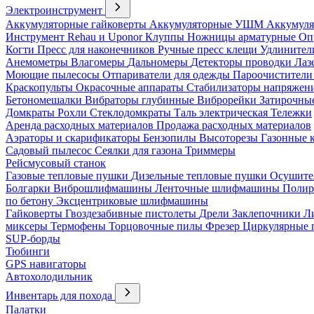
Электроинструмент
Аккумуляторные гайковерты
Аккумуляторные УШМ
Аккумуля
Инструмент Rehau и Uponor
Клуппы
Ножницы арматурные
Оп
Когти
Пресс для наконечников
Ручные пресс клещи
Удлинител
Анемометры
Влагомеры
Дальномеры
Детекторы проводки
Лаз
Моющие пылесосы
Отпариватели для одежды
Пароочистители
Краскопульты
Окрасочные аппараты
Стабилизаторы напряжен
Бетономешалки
Вибраторы глубинные
Виброрейки
Затирочны
Домкраты
Рохли
Стеклодомкраты
Таль электрическая
Тележки
Аренда расходных материалов
Продажа расходных материалов
Аэраторы и скарификаторы
Бензопилы
Высоторезы
Газонные 
Садовый пылесос
Сеялки для газона
Триммеры
Рейсмусовый станок
Газовые тепловые пушки
Дизельные тепловые пушки
Осушите
Болгарки
Виброшлифмашины
Ленточные шлифмашины
Полир
по бетону
Эксцентриковые шлифмашины
Гайковерты
Гвоздезабивные пистолеты
Дрели
Заклепочники
Л
миксеры
Термофены
Торцовочные пилы
Фрезер
Циркулярные
SUP-борды
Тюбинги
GPS навигаторы
Автохолодильник
Инвентарь для похода
Палатки