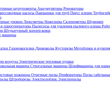
торные шуруповерты
Аккумуляторы
Реноваторы
рессовочные насосы
Паяльники для труб
Пресс клещи
Трубогиб
и
ерные уровни
Люксметры
Нивелиры
Склерометры
Шумомер
 и парогенераторы
Пылесосы для удаления пылевого клеща
Роб
ия
Штукатурный хоппер-ковш
е машины
катки
Газонокосилки
Дровоколы
Кусторезы
Мотоблоки и культи
ли воздуха
Электрические тепловые пушки
овальная машина
Строгальные машины
Шлифмашины для парк
истовые ножницы
Отрезные пилы
Перфораторы
Пилы сабельны
 пилы
Штроборезы
Электролобзик
Электропилы