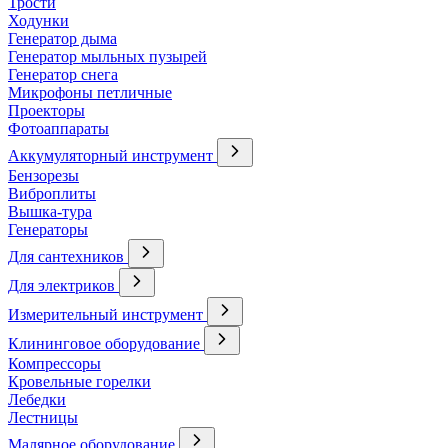
Трости
Ходунки
Генератор дыма
Генератор мыльных пузырей
Генератор снега
Микрофоны петличные
Проекторы
Фотоаппараты
Аккумуляторный инструмент
Бензорезы
Виброплиты
Вышка-тура
Генераторы
Для сантехников
Для электриков
Измерительный инструмент
Клининговое оборудование
Компрессоры
Кровельные горелки
Лебедки
Лестницы
Малярное оборудование