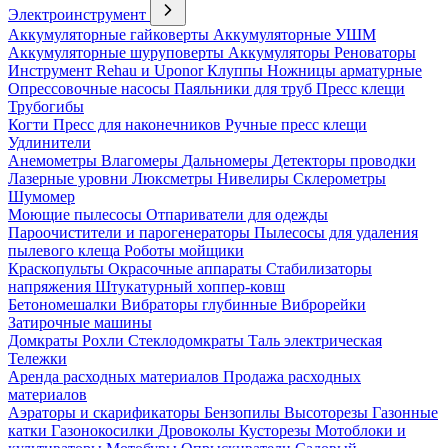
Электроинструмент
Аккумуляторные гайковерты
Аккумуляторные УШМ
Аккумуляторные шуруповерты
Аккумуляторы
Реноваторы
Инструмент Rehau и Uponor
Клуппы
Ножницы арматурные
Опрессовочные насосы
Паяльники для труб
Пресс клещи
Трубогибы
Когти
Пресс для наконечников
Ручные пресс клещи
Удлинители
Анемометры
Влагомеры
Дальномеры
Детекторы проводки
Лазерные уровни
Люксметры
Нивелиры
Склерометры
Шумомер
Моющие пылесосы
Отпариватели для одежды
Пароочистители и парогенераторы
Пылесосы для удаления
пылевого клеща
Роботы мойщики
Краскопульты
Окрасочные аппараты
Стабилизаторы
напряжения
Штукатурный хоппер-ковш
Бетономешалки
Вибраторы глубинные
Виброрейки
Затирочные машины
Домкраты
Рохли
Стеклодомкраты
Таль электрическая
Тележки
Аренда расходных материалов
Продажа расходных
материалов
Аэраторы и скарификаторы
Бензопилы
Высоторезы
Газонные
катки
Газонокосилки
Дровоколы
Кусторезы
Мотоблоки и