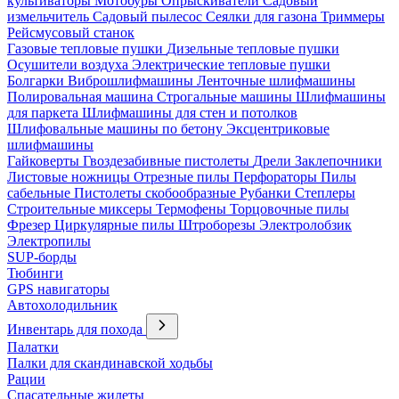
культиваторы
Мотобуры
Опрыскиватели
Садовый
измельчитель
Садовый пылесос
Сеялки для газона
Триммеры
Рейсмусовый станок
Газовые тепловые пушки
Дизельные тепловые пушки
Осушители воздуха
Электрические тепловые пушки
Болгарки
Виброшлифмашины
Ленточные шлифмашины
Полировальная машина
Строгальные машины
Шлифмашины
для паркета
Шлифмашины для стен и потолков
Шлифовальные машины по бетону
Эксцентриковые
шлифмашины
Гайковерты
Гвоздезабивные пистолеты
Дрели
Заклепочники
Листовые ножницы
Отрезные пилы
Перфораторы
Пилы
сабельные
Пистолеты скобообразные
Рубанки
Степлеры
Строительные миксеры
Термофены
Торцовочные пилы
Фрезер
Циркулярные пилы
Штроборезы
Электролобзик
Электропилы
SUP-борды
Тюбинги
GPS навигаторы
Автохолодильник
Инвентарь для похода
Палатки
Палки для скандинавской ходьбы
Рации
Спасательные жилеты