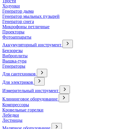
Трости
Ходунки
Генератор дыма
Генератор мыльных пузырей
Генератор снега
Микрофоны петличные
Проекторы
Фотоаппараты
Аккумуляторный инструмент
Бензорезы
Виброплиты
Вышка-тура
Генераторы
Для сантехников
Для электриков
Измерительный инструмент
Клининговое оборудование
Компрессоры
Кровельные горелки
Лебедки
Лестницы
Малярное оборудование