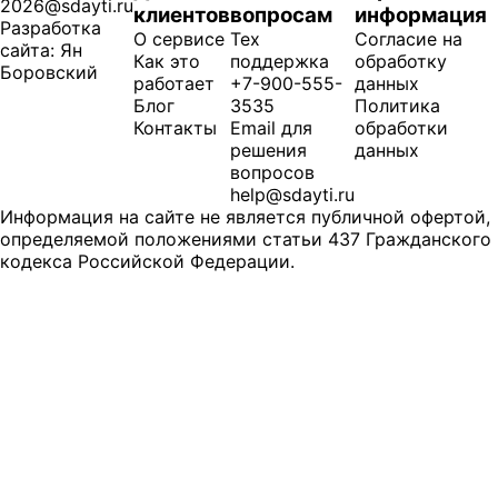
2026@sdayti.ru
клиентов
вопросам
информация
Разработка
О сервисе
Тех
Согласие на
сайта: Ян
Как это
поддержка
обработку
Боровский
работает
+7-900-555-
данных
Блог
3535
Политика
Контакты
Email для
обработки
решения
данных
вопросов
help@sdayti.ru
Информация на сайте не является публичной офертой,
определяемой положениями статьи 437 Гражданского
кодекса Российской Федерации.