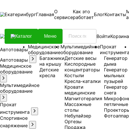
О
Как это
Екатеринбург
Главная
Блог
Контакты
сервисе
работает
а
Войти
Корзина
Каталог
Меню
Медицинское
Мультимедийное
Прокат
Автотовары
оборудование
оборудование
инструмент
Багажники
Детские весы
Генератор
Автотовары
на крышу
Кислородные
дыма
Медицинское
Детские
концентраторы
Генератор
оборудование
кресла
Костыли
мыльных
Кресла-каталки
пузырей
Мультимедийное
Кровати
Генератор
оборудование
медицинские
снега
Магнитотерапия
Микрофон
Массажные
петличные
Прокат
столы
Проектор
инструмента
Небулайзер
Фотоаппар
Спортивное
Ортезы
снаряжение
Продажа