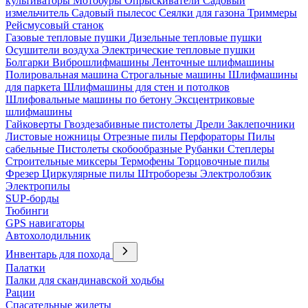
культиваторы
Мотобуры
Опрыскиватели
Садовый
измельчитель
Садовый пылесос
Сеялки для газона
Триммеры
Рейсмусовый станок
Газовые тепловые пушки
Дизельные тепловые пушки
Осушители воздуха
Электрические тепловые пушки
Болгарки
Виброшлифмашины
Ленточные шлифмашины
Полировальная машина
Строгальные машины
Шлифмашины
для паркета
Шлифмашины для стен и потолков
Шлифовальные машины по бетону
Эксцентриковые
шлифмашины
Гайковерты
Гвоздезабивные пистолеты
Дрели
Заклепочники
Листовые ножницы
Отрезные пилы
Перфораторы
Пилы
сабельные
Пистолеты скобообразные
Рубанки
Степлеры
Строительные миксеры
Термофены
Торцовочные пилы
Фрезер
Циркулярные пилы
Штроборезы
Электролобзик
Электропилы
SUP-борды
Тюбинги
GPS навигаторы
Автохолодильник
Инвентарь для похода
Палатки
Палки для скандинавской ходьбы
Рации
Спасательные жилеты