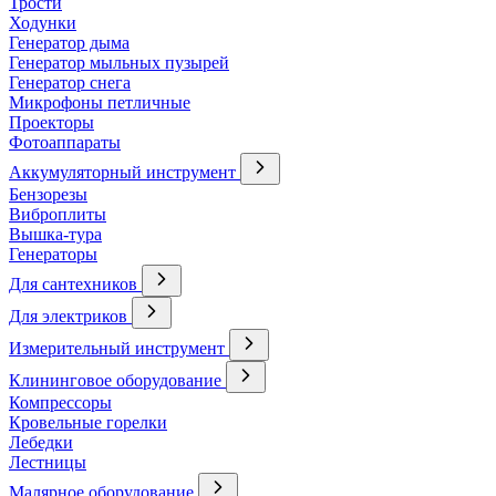
Трости
Ходунки
Генератор дыма
Генератор мыльных пузырей
Генератор снега
Микрофоны петличные
Проекторы
Фотоаппараты
Аккумуляторный инструмент
Бензорезы
Виброплиты
Вышка-тура
Генераторы
Для сантехников
Для электриков
Измерительный инструмент
Клининговое оборудование
Компрессоры
Кровельные горелки
Лебедки
Лестницы
Малярное оборудование