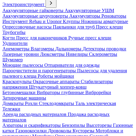
Электроинструмент
Аккумуляторные гайковерты
Аккумуляторные УШМ
Аккумуляторные шуруповерты
Аккумуляторы
Реноваторы
Инструмент Rehau и Uponor
Клуппы
Ножницы арматурные
Опрессовочные насосы
Паяльники для труб
Пресс клещи
Трубогибы
Когти
Пресс для наконечников
Ручные пресс клещи
Удлинители
Анемометры
Влагомеры
Дальномеры
Детекторы проводки
Лазерные уровни
Люксметры
Нивелиры
Склерометры
Шумомер
Моющие пылесосы
Отпариватели для одежды
Пароочистители и парогенераторы
Пылесосы для удаления
пылевого клеща
Роботы мойщики
Краскопульты
Окрасочные аппараты
Стабилизаторы
напряжения
Штукатурный хоппер-ковш
Бетономешалки
Вибраторы глубинные
Виброрейки
Затирочные машины
Домкраты
Рохли
Стеклодомкраты
Таль электрическая
Тележки
Аренда расходных материалов
Продажа расходных
материалов
Аэраторы и скарификаторы
Бензопилы
Высоторезы
Газонные
катки
Газонокосилки
Дровоколы
Кусторезы
Мотоблоки и