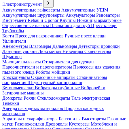
Электроинструмент
Аккумуляторные гайковерты
Аккумуляторные УШМ
Аккумуляторные шуруповерты
Аккумуляторы
Реноваторы
Инструмент Rehau и Uponor
Клуппы
Ножницы арматурные
Опрессовочные насосы
Паяльники для труб
Пресс клещи
Трубогибы
Когти
Пресс для наконечников
Ручные пресс клещи
Удлинители
Анемометры
Влагомеры
Дальномеры
Детекторы проводки
Лазерные уровни
Люксметры
Нивелиры
Склерометры
Шумомер
Моющие пылесосы
Отпариватели для одежды
Пароочистители и парогенераторы
Пылесосы для удаления
пылевого клеща
Роботы мойщики
Краскопульты
Окрасочные аппараты
Стабилизаторы
напряжения
Штукатурный хоппер-ковш
Бетономешалки
Вибраторы глубинные
Виброрейки
Затирочные машины
Домкраты
Рохли
Стеклодомкраты
Таль электрическая
Тележки
Аренда расходных материалов
Продажа расходных
материалов
Аэраторы и скарификаторы
Бензопилы
Высоторезы
Газонные
катки
Газонокосилки
Дровоколы
Кусторезы
Мотоблоки и