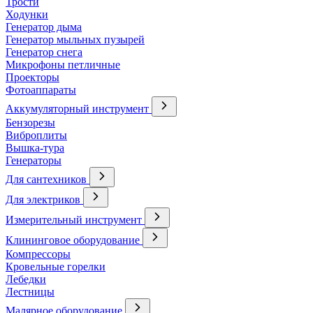
Трости
Ходунки
Генератор дыма
Генератор мыльных пузырей
Генератор снега
Микрофоны петличные
Проекторы
Фотоаппараты
Аккумуляторный инструмент
Бензорезы
Виброплиты
Вышка-тура
Генераторы
Для сантехников
Для электриков
Измерительный инструмент
Клининговое оборудование
Компрессоры
Кровельные горелки
Лебедки
Лестницы
Малярное оборудование