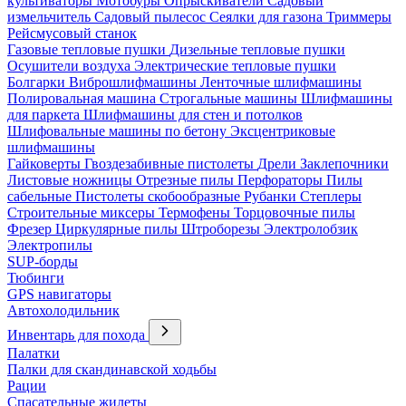
культиваторы
Мотобуры
Опрыскиватели
Садовый
измельчитель
Садовый пылесос
Сеялки для газона
Триммеры
Рейсмусовый станок
Газовые тепловые пушки
Дизельные тепловые пушки
Осушители воздуха
Электрические тепловые пушки
Болгарки
Виброшлифмашины
Ленточные шлифмашины
Полировальная машина
Строгальные машины
Шлифмашины
для паркета
Шлифмашины для стен и потолков
Шлифовальные машины по бетону
Эксцентриковые
шлифмашины
Гайковерты
Гвоздезабивные пистолеты
Дрели
Заклепочники
Листовые ножницы
Отрезные пилы
Перфораторы
Пилы
сабельные
Пистолеты скобообразные
Рубанки
Степлеры
Строительные миксеры
Термофены
Торцовочные пилы
Фрезер
Циркулярные пилы
Штроборезы
Электролобзик
Электропилы
SUP-борды
Тюбинги
GPS навигаторы
Автохолодильник
Инвентарь для похода
Палатки
Палки для скандинавской ходьбы
Рации
Спасательные жилеты