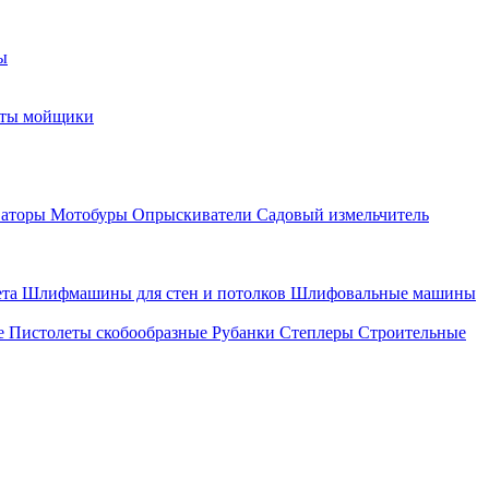
ы
оты мойщики
ваторы
Мотобуры
Опрыскиватели
Садовый измельчитель
ета
Шлифмашины для стен и потолков
Шлифовальные машины
е
Пистолеты скобообразные
Рубанки
Степлеры
Строительные