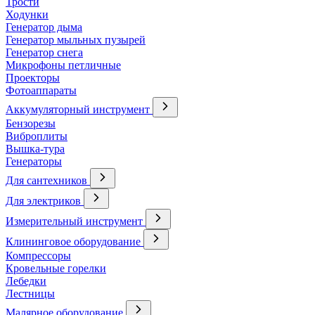
Трости
Ходунки
Генератор дыма
Генератор мыльных пузырей
Генератор снега
Микрофоны петличные
Проекторы
Фотоаппараты
Аккумуляторный инструмент
Бензорезы
Виброплиты
Вышка-тура
Генераторы
Для сантехников
Для электриков
Измерительный инструмент
Клининговое оборудование
Компрессоры
Кровельные горелки
Лебедки
Лестницы
Малярное оборудование