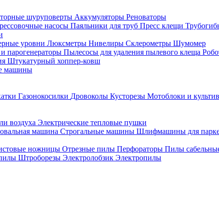
торные шуруповерты
Аккумуляторы
Реноваторы
рессовочные насосы
Паяльники для труб
Пресс клещи
Трубогиб
и
ерные уровни
Люксметры
Нивелиры
Склерометры
Шумомер
 и парогенераторы
Пылесосы для удаления пылевого клеща
Роб
ия
Штукатурный хоппер-ковш
е машины
катки
Газонокосилки
Дровоколы
Кусторезы
Мотоблоки и культи
ли воздуха
Электрические тепловые пушки
овальная машина
Строгальные машины
Шлифмашины для парк
истовые ножницы
Отрезные пилы
Перфораторы
Пилы сабельны
 пилы
Штроборезы
Электролобзик
Электропилы