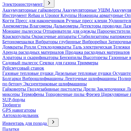
Электроинструмент
Аккумуляторные гайковерты
Аккумуляторные УШМ
Аккумуля
Инструмент Rehau и Uponor
Клуппы
Ножницы арматурные
Оп
Когти
Пресс для наконечников
Ручные пресс клещи
Удлинител
Анемометры
Влагомеры
Дальномеры
Детекторы проводки
Лаз
Моющие пылесосы
Отпариватели для одежды
Пароочистители
Краскопульты
Окрасочные аппараты
Стабилизаторы напряжен
Бетономешалки
Вибраторы глубинные
Виброрейки
Затирочны
Домкраты
Рохли
Стеклодомкраты
Таль электрическая
Тележки
Аренда расходных материалов
Продажа расходных материалов
Аэраторы и скарификаторы
Бензопилы
Высоторезы
Газонные 
Садовый пылесос
Сеялки для газона
Триммеры
Рейсмусовый станок
Газовые тепловые пушки
Дизельные тепловые пушки
Осушите
Болгарки
Виброшлифмашины
Ленточные шлифмашины
Полир
по бетону
Эксцентриковые шлифмашины
Гайковерты
Гвоздезабивные пистолеты
Дрели
Заклепочники
Л
миксеры
Термофены
Торцовочные пилы
Фрезер
Циркулярные
SUP-борды
Тюбинги
GPS навигаторы
Автохолодильник
Инвентарь для похода
Палатки