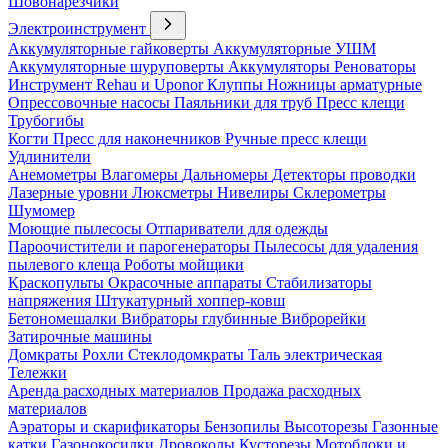
Шовонарезчики
Электроинструмент
Аккумуляторные гайковерты
Аккумуляторные УШМ
Аккумуляторные шуруповерты
Аккумуляторы
Реноваторы
Инструмент Rehau и Uponor
Клуппы
Ножницы арматурные
Опрессовочные насосы
Паяльники для труб
Пресс клещи
Трубогибы
Когти
Пресс для наконечников
Ручные пресс клещи
Удлинители
Анемометры
Влагомеры
Дальномеры
Детекторы проводки
Лазерные уровни
Люксметры
Нивелиры
Склерометры
Шумомер
Моющие пылесосы
Отпариватели для одежды
Пароочистители и парогенераторы
Пылесосы для удаления
пылевого клеща
Роботы мойщики
Краскопульты
Окрасочные аппараты
Стабилизаторы
напряжения
Штукатурный хоппер-ковш
Бетономешалки
Вибраторы глубинные
Виброрейки
Затирочные машины
Домкраты
Рохли
Стеклодомкраты
Таль электрическая
Тележки
Аренда расходных материалов
Продажа расходных
материалов
Аэраторы и скарификаторы
Бензопилы
Высоторезы
Газонные
катки
Газонокосилки
Дровоколы
Кусторезы
Мотоблоки и