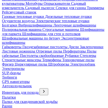
культиваторы
Мотобуры
Опрыскиватели
Садовый
измельчитель
Садовый пылесос
Сеялки для газона
Триммеры
Рейсмусовый станок
Газовые тепловые пушки
Дизельные тепловые пушки
Осушители воздуха
Электрические тепловые пушки
Болгарки
Виброшлифмашины
Ленточные шлифмашины
Полировальная машина
Строгальные машины
Шлифмашины
для паркета
Шлифмашины для стен и потолков
Шлифовальные машины по бетону
Эксцентриковые
шлифмашины
Гайковерты
Гвоздезабивные пистолеты
Дрели
Заклепочники
Листовые ножницы
Отрезные пилы
Перфораторы
Пилы
сабельные
Пистолеты скобообразные
Рубанки
Степлеры
Строительные миксеры
Термофены
Торцовочные пилы
Фрезер
Циркулярные пилы
Штроборезы
Электролобзик
Электропилы
SUP-борды
Тюбинги
GPS навигаторы
Автохолодильник
Инвентарь для похода
Палатки
Палки для скандинавской ходьбы
Рации