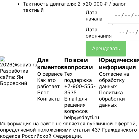
Тактность двигателя: 2-х
20 000
₽
/ залог
тактный
Дата
начала
Дата
окончания
Арендовать
Для
По всем
Юридическа
2026@sdayti.ru
клиентов
вопросам
информация
Разработка
О сервисе
Тех
Согласие на
сайта: Ян
Как это
поддержка
обработку
Боровский
работает
+7-900-555-
данных
Блог
3535
Политика
Контакты
Email для
обработки
решения
данных
вопросов
help@sdayti.ru
Информация на сайте не является публичной офертой,
определяемой положениями статьи 437 Гражданского
кодекса Российской Федерации.