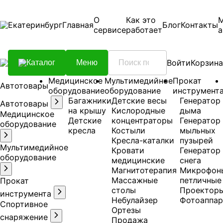
О
Как это
Екатеринбург
Главная
Блог
Контакты
сервисе
работает
а
Войти
Корзина
Каталог
Меню
Медицинское
Мультимедийное
Прокат
Автотовары
оборудование
оборудование
инструмент
Багажники
Детские весы
Генератор
Автотовары
на крышу
Кислородные
дыма
Медицинское
Детские
концентраторы
Генератор
оборудование
кресла
Костыли
мыльных
Кресла-каталки
пузырей
Мультимедийное
Кровати
Генератор
оборудование
медицинские
снега
Магнитотерапия
Микрофон
Массажные
петличные
Прокат
столы
Проектор
инструмента
Небулайзер
Фотоаппар
Спортивное
Ортезы
снаряжение
Продажа