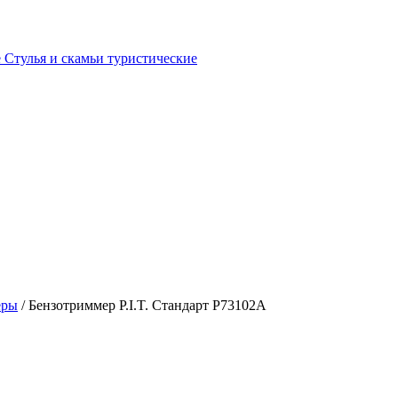
е
Стулья и скамьи туристические
еры
/ Бензотриммер P.I.T. Стандарт P73102A