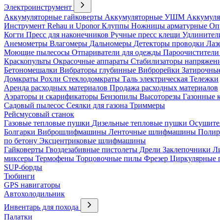
Электроинструмент
Аккумуляторные гайковерты
Аккумуляторные УШМ
Аккумуля
Инструмент Rehau и Uponor
Клуппы
Ножницы арматурные
Оп
Когти
Пресс для наконечников
Ручные пресс клещи
Удлинител
Анемометры
Влагомеры
Дальномеры
Детекторы проводки
Лаз
Моющие пылесосы
Отпариватели для одежды
Пароочистители
Краскопульты
Окрасочные аппараты
Стабилизаторы напряжен
Бетономешалки
Вибраторы глубинные
Виброрейки
Затирочны
Домкраты
Рохли
Стеклодомкраты
Таль электрическая
Тележки
Аренда расходных материалов
Продажа расходных материалов
Аэраторы и скарификаторы
Бензопилы
Высоторезы
Газонные 
Садовый пылесос
Сеялки для газона
Триммеры
Рейсмусовый станок
Газовые тепловые пушки
Дизельные тепловые пушки
Осушите
Болгарки
Виброшлифмашины
Ленточные шлифмашины
Полир
по бетону
Эксцентриковые шлифмашины
Гайковерты
Гвоздезабивные пистолеты
Дрели
Заклепочники
Л
миксеры
Термофены
Торцовочные пилы
Фрезер
Циркулярные
SUP-борды
Тюбинги
GPS навигаторы
Автохолодильник
Инвентарь для похода
Палатки