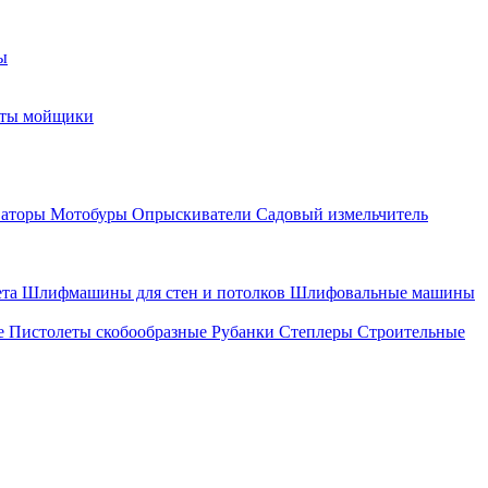
ы
оты мойщики
ваторы
Мотобуры
Опрыскиватели
Садовый измельчитель
ета
Шлифмашины для стен и потолков
Шлифовальные машины
е
Пистолеты скобообразные
Рубанки
Степлеры
Строительные