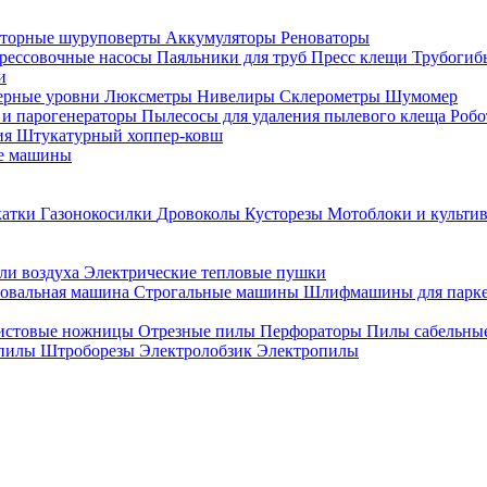
торные шуруповерты
Аккумуляторы
Реноваторы
рессовочные насосы
Паяльники для труб
Пресс клещи
Трубогиб
и
ерные уровни
Люксметры
Нивелиры
Склерометры
Шумомер
 и парогенераторы
Пылесосы для удаления пылевого клеща
Роб
ия
Штукатурный хоппер-ковш
е машины
катки
Газонокосилки
Дровоколы
Кусторезы
Мотоблоки и культи
ли воздуха
Электрические тепловые пушки
овальная машина
Строгальные машины
Шлифмашины для парк
истовые ножницы
Отрезные пилы
Перфораторы
Пилы сабельны
 пилы
Штроборезы
Электролобзик
Электропилы