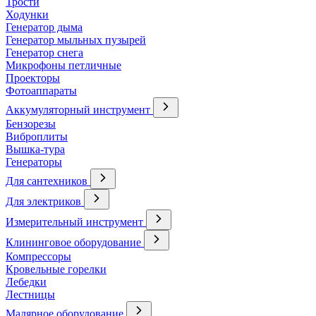
Трости
Ходунки
Генератор дыма
Генератор мыльных пузырей
Генератор снега
Микрофоны петличные
Проекторы
Фотоаппараты
Аккумуляторный инструмент
Бензорезы
Виброплиты
Вышка-тура
Генераторы
Для сантехников
Для электриков
Измерительный инструмент
Клининговое оборудование
Компрессоры
Кровельные горелки
Лебедки
Лестницы
Малярное оборудование