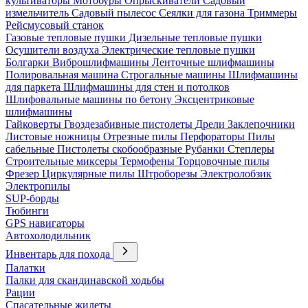
культиваторы
Мотобуры
Опрыскиватели
Садовый
измельчитель
Садовый пылесос
Сеялки для газона
Триммеры
Рейсмусовый станок
Газовые тепловые пушки
Дизельные тепловые пушки
Осушители воздуха
Электрические тепловые пушки
Болгарки
Виброшлифмашины
Ленточные шлифмашины
Полировальная машина
Строгальные машины
Шлифмашины
для паркета
Шлифмашины для стен и потолков
Шлифовальные машины по бетону
Эксцентриковые
шлифмашины
Гайковерты
Гвоздезабивные пистолеты
Дрели
Заклепочники
Листовые ножницы
Отрезные пилы
Перфораторы
Пилы
сабельные
Пистолеты скобообразные
Рубанки
Степлеры
Строительные миксеры
Термофены
Торцовочные пилы
Фрезер
Циркулярные пилы
Штроборезы
Электролобзик
Электропилы
SUP-борды
Тюбинги
GPS навигаторы
Автохолодильник
Инвентарь для похода
Палатки
Палки для скандинавской ходьбы
Рации
Спасательные жилеты