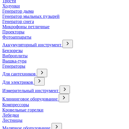
Трости
Ходунки
Генератор дыма
Генератор мыльных пузырей
Генератор снега
Микрофоны петличные
Проекторы
Фотоаппараты
Аккумуляторный инструмент
Бензорезы
Виброплиты
Вышка-тура
Генераторы
Для сантехников
Для электриков
Измерительный инструмент
Клининговое оборудование
Компрессоры
Кровельные горелки
Лебедки
Лестницы
Малярное оборудование