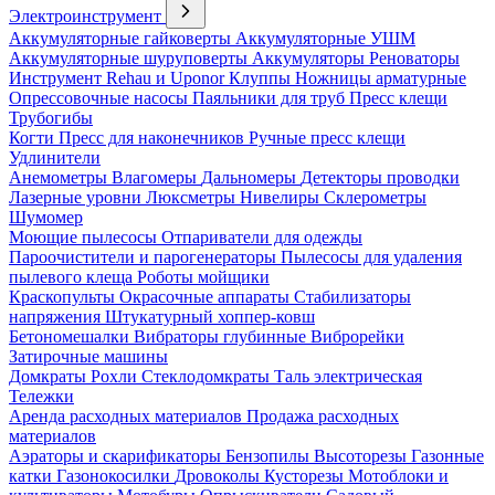
Электроинструмент
Аккумуляторные гайковерты
Аккумуляторные УШМ
Аккумуляторные шуруповерты
Аккумуляторы
Реноваторы
Инструмент Rehau и Uponor
Клуппы
Ножницы арматурные
Опрессовочные насосы
Паяльники для труб
Пресс клещи
Трубогибы
Когти
Пресс для наконечников
Ручные пресс клещи
Удлинители
Анемометры
Влагомеры
Дальномеры
Детекторы проводки
Лазерные уровни
Люксметры
Нивелиры
Склерометры
Шумомер
Моющие пылесосы
Отпариватели для одежды
Пароочистители и парогенераторы
Пылесосы для удаления
пылевого клеща
Роботы мойщики
Краскопульты
Окрасочные аппараты
Стабилизаторы
напряжения
Штукатурный хоппер-ковш
Бетономешалки
Вибраторы глубинные
Виброрейки
Затирочные машины
Домкраты
Рохли
Стеклодомкраты
Таль электрическая
Тележки
Аренда расходных материалов
Продажа расходных
материалов
Аэраторы и скарификаторы
Бензопилы
Высоторезы
Газонные
катки
Газонокосилки
Дровоколы
Кусторезы
Мотоблоки и