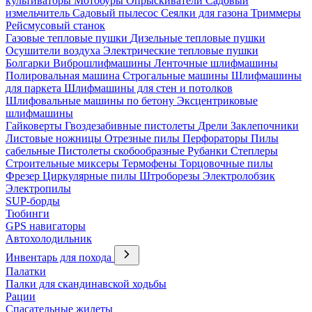
культиваторы
Мотобуры
Опрыскиватели
Садовый
измельчитель
Садовый пылесос
Сеялки для газона
Триммеры
Рейсмусовый станок
Газовые тепловые пушки
Дизельные тепловые пушки
Осушители воздуха
Электрические тепловые пушки
Болгарки
Виброшлифмашины
Ленточные шлифмашины
Полировальная машина
Строгальные машины
Шлифмашины
для паркета
Шлифмашины для стен и потолков
Шлифовальные машины по бетону
Эксцентриковые
шлифмашины
Гайковерты
Гвоздезабивные пистолеты
Дрели
Заклепочники
Листовые ножницы
Отрезные пилы
Перфораторы
Пилы
сабельные
Пистолеты скобообразные
Рубанки
Степлеры
Строительные миксеры
Термофены
Торцовочные пилы
Фрезер
Циркулярные пилы
Штроборезы
Электролобзик
Электропилы
SUP-борды
Тюбинги
GPS навигаторы
Автохолодильник
Инвентарь для похода
Палатки
Палки для скандинавской ходьбы
Рации
Спасательные жилеты