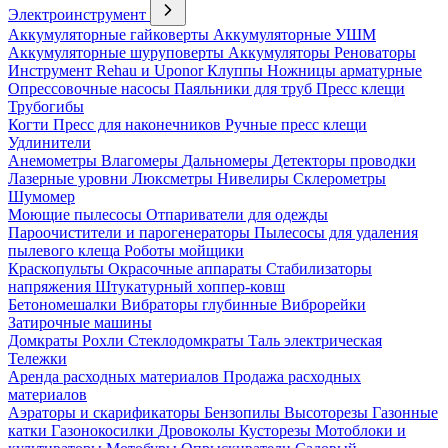
Электроинструмент
Аккумуляторные гайковерты
Аккумуляторные УШМ
Аккумуляторные шуруповерты
Аккумуляторы
Реноваторы
Инструмент Rehau и Uponor
Клуппы
Ножницы арматурные
Опрессовочные насосы
Паяльники для труб
Пресс клещи
Трубогибы
Когти
Пресс для наконечников
Ручные пресс клещи
Удлинители
Анемометры
Влагомеры
Дальномеры
Детекторы проводки
Лазерные уровни
Люксметры
Нивелиры
Склерометры
Шумомер
Моющие пылесосы
Отпариватели для одежды
Пароочистители и парогенераторы
Пылесосы для удаления
пылевого клеща
Роботы мойщики
Краскопульты
Окрасочные аппараты
Стабилизаторы
напряжения
Штукатурный хоппер-ковш
Бетономешалки
Вибраторы глубинные
Виброрейки
Затирочные машины
Домкраты
Рохли
Стеклодомкраты
Таль электрическая
Тележки
Аренда расходных материалов
Продажа расходных
материалов
Аэраторы и скарификаторы
Бензопилы
Высоторезы
Газонные
катки
Газонокосилки
Дровоколы
Кусторезы
Мотоблоки и