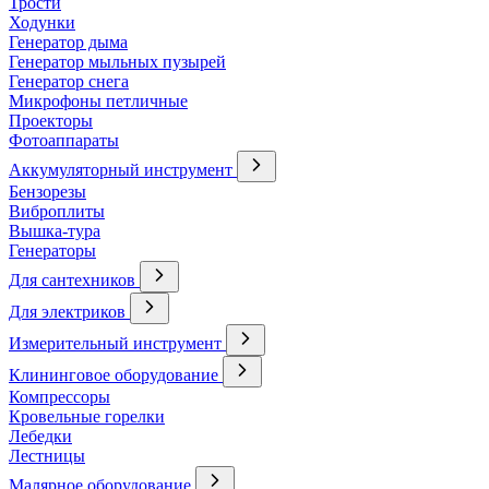
Трости
Ходунки
Генератор дыма
Генератор мыльных пузырей
Генератор снега
Микрофоны петличные
Проекторы
Фотоаппараты
Аккумуляторный инструмент
Бензорезы
Виброплиты
Вышка-тура
Генераторы
Для сантехников
Для электриков
Измерительный инструмент
Клининговое оборудование
Компрессоры
Кровельные горелки
Лебедки
Лестницы
Малярное оборудование