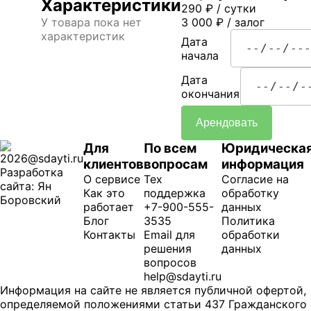
Характеристики
290
₽
/ сутки
У товара пока нет
3 000
₽
/ залог
характеристик
Дата
начала
Дата
окончания
Арендовать
Для
По всем
Юридическа
2026@sdayti.ru
клиентов
вопросам
информация
Разработка
О сервисе
Тех
Согласие на
сайта: Ян
Как это
поддержка
обработку
Боровский
работает
+7-900-555-
данных
Блог
3535
Политика
Контакты
Email для
обработки
решения
данных
вопросов
help@sdayti.ru
Информация на сайте не является публичной офертой,
определяемой положениями статьи 437 Гражданского