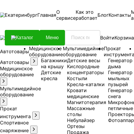
О
Как это
Екатеринбург
Главная
Блог
Контакты
сервисе
работает
а
Войти
Корзина
Каталог
Меню
Медицинское
Мультимедийное
Прокат
Автотовары
оборудование
оборудование
инструмент
Багажники
Детские весы
Генератор
Автотовары
на крышу
Кислородные
дыма
Медицинское
Детские
концентраторы
Генератор
оборудование
кресла
Костыли
мыльных
Кресла-каталки
пузырей
Мультимедийное
Кровати
Генератор
оборудование
медицинские
снега
Магнитотерапия
Микрофон
Массажные
петличные
Прокат
столы
Проектор
инструмента
Небулайзер
Фотоаппар
Спортивное
Ортезы
снаряжение
Продажа