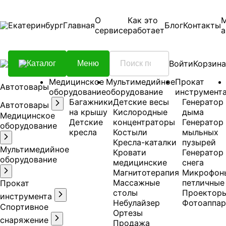
О
Как это
Екатеринбург
Главная
Блог
Контакты
сервисе
работает
а
Войти
Корзина
Каталог
Меню
Медицинское
Мультимедийное
Прокат
Автотовары
оборудование
оборудование
инструмент
Багажники
Детские весы
Генератор
Автотовары
на крышу
Кислородные
дыма
Медицинское
Детские
концентраторы
Генератор
оборудование
кресла
Костыли
мыльных
Кресла-каталки
пузырей
Мультимедийное
Кровати
Генератор
оборудование
медицинские
снега
Магнитотерапия
Микрофон
Массажные
петличные
Прокат
столы
Проектор
инструмента
Небулайзер
Фотоаппар
Спортивное
Ортезы
снаряжение
Продажа