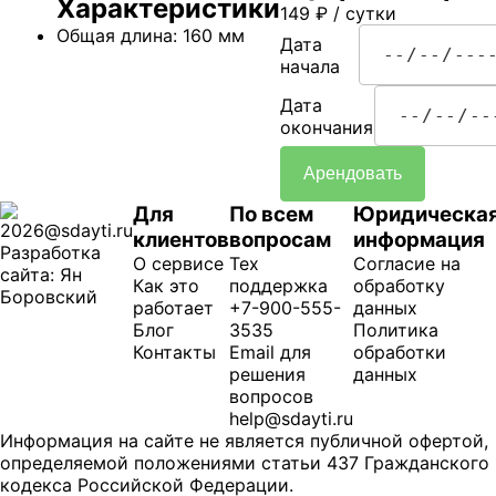
Характеристики
149
₽
/ сутки
Общая длина: 160 мм
Дата
начала
Дата
окончания
Арендовать
Для
По всем
Юридическа
2026@sdayti.ru
клиентов
вопросам
информация
Разработка
О сервисе
Тех
Согласие на
сайта: Ян
Как это
поддержка
обработку
Боровский
работает
+7-900-555-
данных
Блог
3535
Политика
Контакты
Email для
обработки
решения
данных
вопросов
help@sdayti.ru
Информация на сайте не является публичной офертой,
определяемой положениями статьи 437 Гражданского
кодекса Российской Федерации.