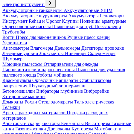
Электроинструмент
Аккумуляторные гайковерты
Аккумуляторные УШМ
Аккумуляторные шуруповерты
Аккумуляторы
Реноваторы
Инструмент Rehau и Uponor
Клуппы
Ножницы арматурные
Опрессовочные насосы
Паяльники для труб
Пресс клещи
Трубогибы
Когти
Пресс для наконечников
Ручные пресс клещи
Удлинители
Анемометры
Влагомеры
Дальномеры
Детекторы проводки
Лазерные уровни
Люксметры
Нивелиры
Склерометры
Шумомер
Моющие пылесосы
Отпариватели для одежды
Пароочистители и парогенераторы
Пылесосы для удаления
пылевого клеща
Роботы мойщики
Краскопульты
Окрасочные аппараты
Стабилизаторы
напряжения
Штукатурный хоппер-ковш
Бетономешалки
Вибраторы глубинные
Виброрейки
Затирочные машины
Домкраты
Рохли
Стеклодомкраты
Таль электрическая
Тележки
Аренда расходных материалов
Продажа расходных
материалов
Аэраторы и скарификаторы
Бензопилы
Высоторезы
Газонные
катки
Газонокосилки
Дровоколы
Кусторезы
Мотоблоки и