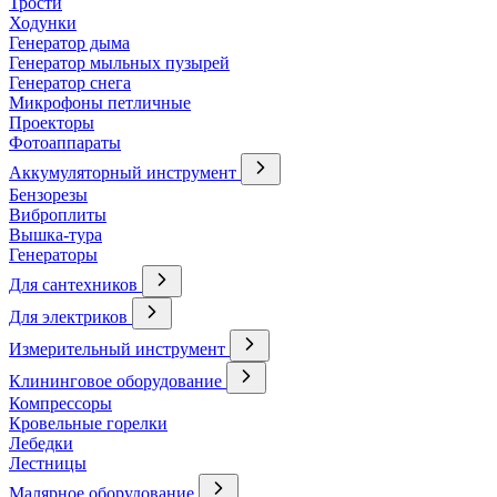
Трости
Ходунки
Генератор дыма
Генератор мыльных пузырей
Генератор снега
Микрофоны петличные
Проекторы
Фотоаппараты
Аккумуляторный инструмент
Бензорезы
Виброплиты
Вышка-тура
Генераторы
Для сантехников
Для электриков
Измерительный инструмент
Клининговое оборудование
Компрессоры
Кровельные горелки
Лебедки
Лестницы
Малярное оборудование