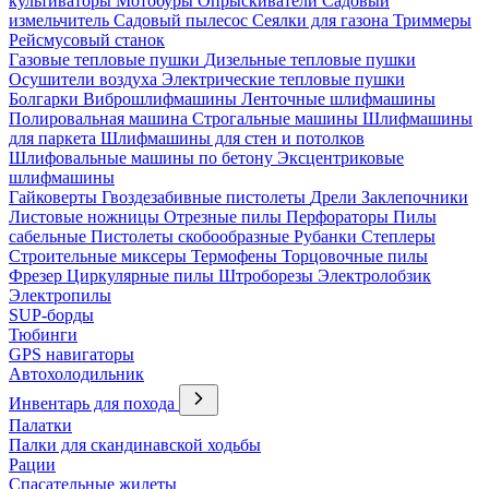
культиваторы
Мотобуры
Опрыскиватели
Садовый
измельчитель
Садовый пылесос
Сеялки для газона
Триммеры
Рейсмусовый станок
Газовые тепловые пушки
Дизельные тепловые пушки
Осушители воздуха
Электрические тепловые пушки
Болгарки
Виброшлифмашины
Ленточные шлифмашины
Полировальная машина
Строгальные машины
Шлифмашины
для паркета
Шлифмашины для стен и потолков
Шлифовальные машины по бетону
Эксцентриковые
шлифмашины
Гайковерты
Гвоздезабивные пистолеты
Дрели
Заклепочники
Листовые ножницы
Отрезные пилы
Перфораторы
Пилы
сабельные
Пистолеты скобообразные
Рубанки
Степлеры
Строительные миксеры
Термофены
Торцовочные пилы
Фрезер
Циркулярные пилы
Штроборезы
Электролобзик
Электропилы
SUP-борды
Тюбинги
GPS навигаторы
Автохолодильник
Инвентарь для похода
Палатки
Палки для скандинавской ходьбы
Рации
Спасательные жилеты