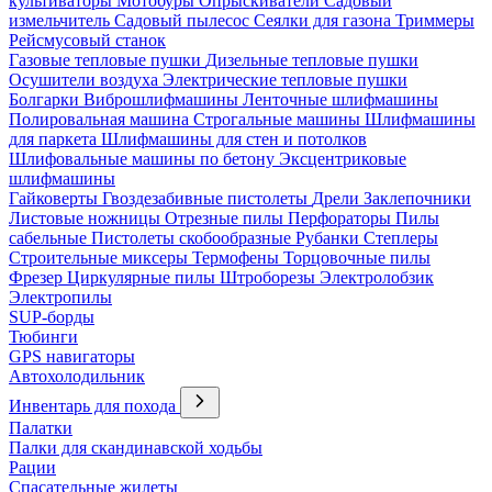
культиваторы
Мотобуры
Опрыскиватели
Садовый
измельчитель
Садовый пылесос
Сеялки для газона
Триммеры
Рейсмусовый станок
Газовые тепловые пушки
Дизельные тепловые пушки
Осушители воздуха
Электрические тепловые пушки
Болгарки
Виброшлифмашины
Ленточные шлифмашины
Полировальная машина
Строгальные машины
Шлифмашины
для паркета
Шлифмашины для стен и потолков
Шлифовальные машины по бетону
Эксцентриковые
шлифмашины
Гайковерты
Гвоздезабивные пистолеты
Дрели
Заклепочники
Листовые ножницы
Отрезные пилы
Перфораторы
Пилы
сабельные
Пистолеты скобообразные
Рубанки
Степлеры
Строительные миксеры
Термофены
Торцовочные пилы
Фрезер
Циркулярные пилы
Штроборезы
Электролобзик
Электропилы
SUP-борды
Тюбинги
GPS навигаторы
Автохолодильник
Инвентарь для похода
Палатки
Палки для скандинавской ходьбы
Рации
Спасательные жилеты