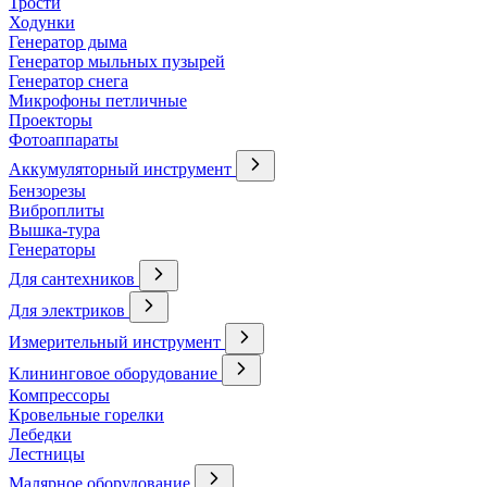
Трости
Ходунки
Генератор дыма
Генератор мыльных пузырей
Генератор снега
Микрофоны петличные
Проекторы
Фотоаппараты
Аккумуляторный инструмент
Бензорезы
Виброплиты
Вышка-тура
Генераторы
Для сантехников
Для электриков
Измерительный инструмент
Клининговое оборудование
Компрессоры
Кровельные горелки
Лебедки
Лестницы
Малярное оборудование