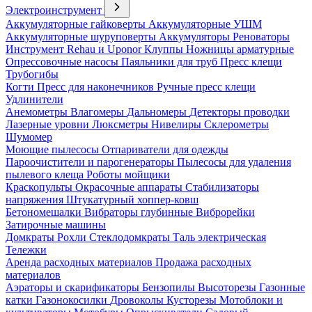
Электроинструмент
Аккумуляторные гайковерты
Аккумуляторные УШМ
Аккумуляторные шуруповерты
Аккумуляторы
Реноваторы
Инструмент Rehau и Uponor
Клуппы
Ножницы арматурные
Опрессовочные насосы
Паяльники для труб
Пресс клещи
Трубогибы
Когти
Пресс для наконечников
Ручные пресс клещи
Удлинители
Анемометры
Влагомеры
Дальномеры
Детекторы проводки
Лазерные уровни
Люксметры
Нивелиры
Склерометры
Шумомер
Моющие пылесосы
Отпариватели для одежды
Пароочистители и парогенераторы
Пылесосы для удаления
пылевого клеща
Роботы мойщики
Краскопульты
Окрасочные аппараты
Стабилизаторы
напряжения
Штукатурный хоппер-ковш
Бетономешалки
Вибраторы глубинные
Виброрейки
Затирочные машины
Домкраты
Рохли
Стеклодомкраты
Таль электрическая
Тележки
Аренда расходных материалов
Продажа расходных
материалов
Аэраторы и скарификаторы
Бензопилы
Высоторезы
Газонные
катки
Газонокосилки
Дровоколы
Кусторезы
Мотоблоки и