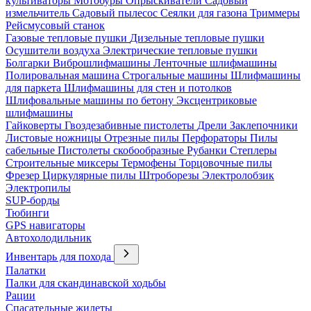
культиваторы
Мотобуры
Опрыскиватели
Садовый
измельчитель
Садовый пылесос
Сеялки для газона
Триммеры
Рейсмусовый станок
Газовые тепловые пушки
Дизельные тепловые пушки
Осушители воздуха
Электрические тепловые пушки
Болгарки
Виброшлифмашины
Ленточные шлифмашины
Полировальная машина
Строгальные машины
Шлифмашины
для паркета
Шлифмашины для стен и потолков
Шлифовальные машины по бетону
Эксцентриковые
шлифмашины
Гайковерты
Гвоздезабивные пистолеты
Дрели
Заклепочники
Листовые ножницы
Отрезные пилы
Перфораторы
Пилы
сабельные
Пистолеты скобообразные
Рубанки
Степлеры
Строительные миксеры
Термофены
Торцовочные пилы
Фрезер
Циркулярные пилы
Штроборезы
Электролобзик
Электропилы
SUP-борды
Тюбинги
GPS навигаторы
Автохолодильник
Инвентарь для похода
Палатки
Палки для скандинавской ходьбы
Рации
Спасательные жилеты