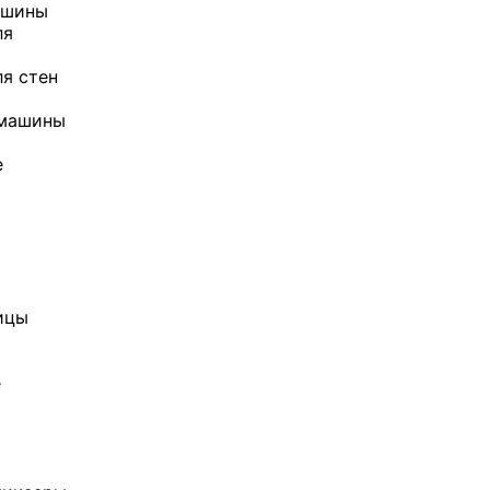
ашины
ля
я стен
 машины
е
ицы
е