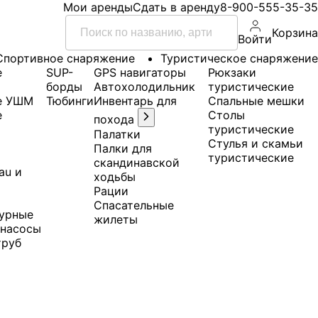
Мои аренды
Сдать в аренду
8-900-555-35-35
Корзина
Войти
Спортивное снаряжение
Туристическое снаряжение
е
SUP-
GPS навигаторы
Рюкзаки
борды
Автохолодильник
туристические
е УШМ
Тюбинги
Инвентарь для
Спальные мешки
е
Столы
похода
туристические
Палатки
Стулья и скамьи
Палки для
туристические
скандинавской
au и
ходьбы
Рации
Спасательные
урные
жилеты
 насосы
труб