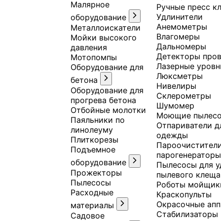
Малярное
Ручные пресс к
Удлинители
оборудование
Анемометры
Металлоискатели
Влагомеры
Мойки высокого
Дальномеры
давления
Детекторы про
Мотопомпы
Лазерные уровн
Оборудование для
Люксметры
бетона
Нивелиры
Оборудование для
Склерометры
прогрева бетона
Шумомер
Отбойные молотки
Моющие пылес
Паяльники по
Отпариватели д
линолеуму
одежды
Плиткорезы
Пароочистители
Подъемное
парогенератор
оборудование
Пылесосы для у
Прожекторы
пылевого клеща
Пылесосы
Роботы мойщик
Расходные
Краскопульты
Окрасочные ап
материалы
Стабилизаторы
Садовое