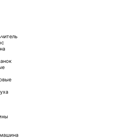
ьчитель
ос
она
танок
ые
ловые
уха
и
ины
 машина