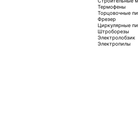
Строительные 
Термофены
Торцовочные п
Фрезер
Циркулярные п
Штроборезы
Электролобзик
Электропилы