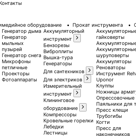
Контакты
имедийное оборудование
Прокат инструмента
Генератор дыма
Аккумуляторный
Аккумуляторны
Генератор
гайковерты
инструмент
мыльных
Аккумуляторны
Бензорезы
пузырей
Аккумуляторны
Виброплиты
Генератор снега
шуруповерты
Вышка-тура
Микрофоны
Аккумуляторы
Генераторы
петличные
Реноваторы
Для сантехников
Проекторы
Инструмент Reh
Фотоаппараты
Для электриков
Uponor
Клуппы
Измерительный
Ножницы армат
инструмент
Опрессовочные
Клининговое
Паяльники для 
оборудование
Пресс клещи
Компрессоры
Трубогибы
Кровельные горелки
Когти
Лебедки
Пресс для
Лестницы
наконечников