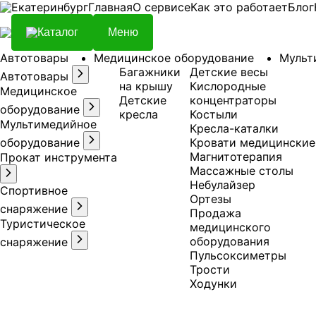
Екатеринбург
Главная
О сервисе
Как это работает
Блог
Каталог
Меню
Автотовары
Медицинское оборудование
Мульт
Багажники
Детские весы
Автотовары
на крышу
Кислородные
Медицинское
Детские
концентраторы
оборудование
кресла
Костыли
Мультимедийное
Кресла-каталки
оборудование
Кровати медицинские
Магнитотерапия
Прокат инструмента
Массажные столы
Небулайзер
Спортивное
Ортезы
снаряжение
Продажа
Туристическое
медицинского
оборудования
снаряжение
Пульсоксиметры
Трости
Ходунки