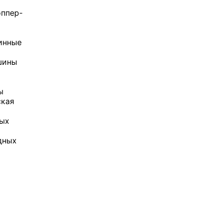
ппер-
инные
шины
ы
ская
ных
дных