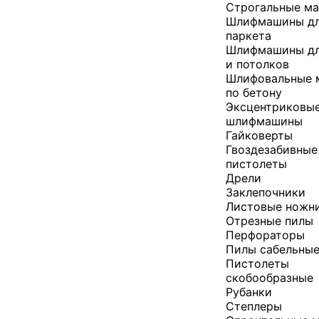
Строгальные м
Шлифмашины д
паркета
Шлифмашины дл
и потолков
Шлифовальные
по бетону
Эксцентриковы
шлифмашины
Гайковерты
Гвоздезабивные
пистолеты
Дрели
Заклепочники
Листовые ножн
Отрезные пилы
Перфораторы
Пилы сабельны
Пистолеты
скобообразные
Рубанки
Степлеры