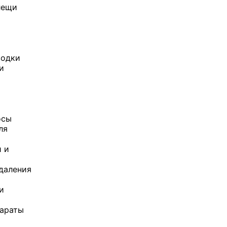
лещи
водки
и
осы
ля
 и
ы
даления
и
параты