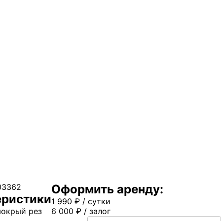
03362
Оформить аренду:
еристики
1 990
₽
/ сутки
мокрый рез
6 000
₽
/ залог