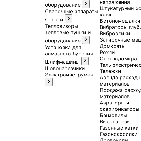
напряжения
оборудование
Штукатурный хо
Сварочные аппараты
ковш
Станки
Бетономешалки
Тепловизоры
Вибраторы глуб
Тепловые пушки и
Виброрейки
Затирочные ма
оборудование
Домкраты
Установка для
Рохли
алмазного бурения
Стеклодомкрат
Шлифмашины
Таль электриче
Шовонарезчики
Тележки
Электроинструмент
Аренда расход
материалов
Продажа расхо
материалов
Аэраторы и
скарификаторы
Бензопилы
Высоторезы
Газонные катки
Газонокосилки
Дровоколы