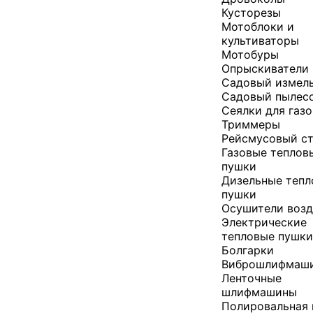
Кусторезы
Мотоблоки и
культиваторы
Мотобуры
Опрыскиватели
Садовый измел
Садовый пылес
Сеялки для газ
Триммеры
Рейсмусовый с
Газовые теплов
пушки
Дизельные теп
пушки
Осушители возд
Электрические
тепловые пушк
Болгарки
Виброшлифмаш
Ленточные
шлифмашины
Полировальная