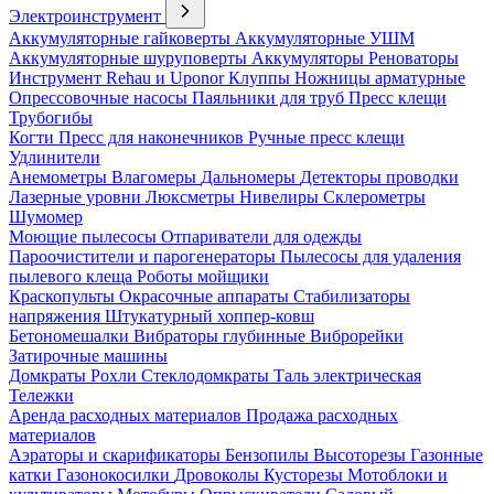
Электроинструмент
Аккумуляторные гайковерты
Аккумуляторные УШМ
Аккумуляторные шуруповерты
Аккумуляторы
Реноваторы
Инструмент Rehau и Uponor
Клуппы
Ножницы арматурные
Опрессовочные насосы
Паяльники для труб
Пресс клещи
Трубогибы
Когти
Пресс для наконечников
Ручные пресс клещи
Удлинители
Анемометры
Влагомеры
Дальномеры
Детекторы проводки
Лазерные уровни
Люксметры
Нивелиры
Склерометры
Шумомер
Моющие пылесосы
Отпариватели для одежды
Пароочистители и парогенераторы
Пылесосы для удаления
пылевого клеща
Роботы мойщики
Краскопульты
Окрасочные аппараты
Стабилизаторы
напряжения
Штукатурный хоппер-ковш
Бетономешалки
Вибраторы глубинные
Виброрейки
Затирочные машины
Домкраты
Рохли
Стеклодомкраты
Таль электрическая
Тележки
Аренда расходных материалов
Продажа расходных
материалов
Аэраторы и скарификаторы
Бензопилы
Высоторезы
Газонные
катки
Газонокосилки
Дровоколы
Кусторезы
Мотоблоки и