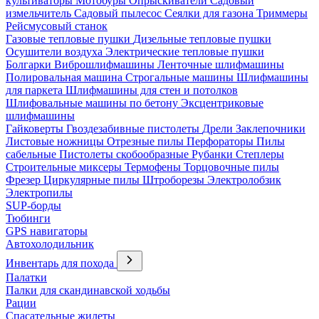
культиваторы
Мотобуры
Опрыскиватели
Садовый
измельчитель
Садовый пылесос
Сеялки для газона
Триммеры
Рейсмусовый станок
Газовые тепловые пушки
Дизельные тепловые пушки
Осушители воздуха
Электрические тепловые пушки
Болгарки
Виброшлифмашины
Ленточные шлифмашины
Полировальная машина
Строгальные машины
Шлифмашины
для паркета
Шлифмашины для стен и потолков
Шлифовальные машины по бетону
Эксцентриковые
шлифмашины
Гайковерты
Гвоздезабивные пистолеты
Дрели
Заклепочники
Листовые ножницы
Отрезные пилы
Перфораторы
Пилы
сабельные
Пистолеты скобообразные
Рубанки
Степлеры
Строительные миксеры
Термофены
Торцовочные пилы
Фрезер
Циркулярные пилы
Штроборезы
Электролобзик
Электропилы
SUP-борды
Тюбинги
GPS навигаторы
Автохолодильник
Инвентарь для похода
Палатки
Палки для скандинавской ходьбы
Рации
Спасательные жилеты