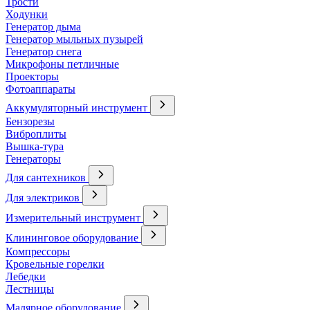
Трости
Ходунки
Генератор дыма
Генератор мыльных пузырей
Генератор снега
Микрофоны петличные
Проекторы
Фотоаппараты
Аккумуляторный инструмент
Бензорезы
Виброплиты
Вышка-тура
Генераторы
Для сантехников
Для электриков
Измерительный инструмент
Клининговое оборудование
Компрессоры
Кровельные горелки
Лебедки
Лестницы
Малярное оборудование