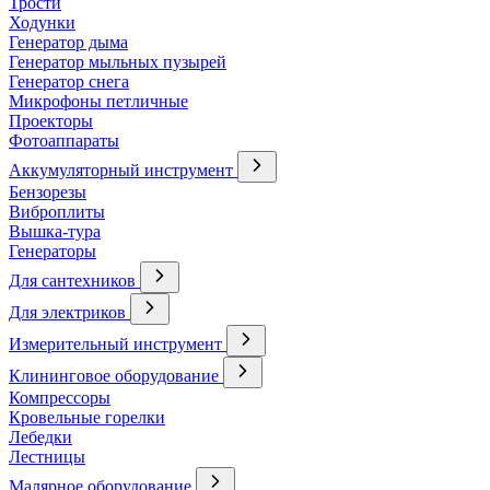
Трости
Ходунки
Генератор дыма
Генератор мыльных пузырей
Генератор снега
Микрофоны петличные
Проекторы
Фотоаппараты
Аккумуляторный инструмент
Бензорезы
Виброплиты
Вышка-тура
Генераторы
Для сантехников
Для электриков
Измерительный инструмент
Клининговое оборудование
Компрессоры
Кровельные горелки
Лебедки
Лестницы
Малярное оборудование