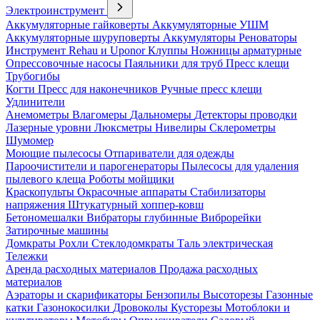
Электроинструмент
Аккумуляторные гайковерты
Аккумуляторные УШМ
Аккумуляторные шуруповерты
Аккумуляторы
Реноваторы
Инструмент Rehau и Uponor
Клуппы
Ножницы арматурные
Опрессовочные насосы
Паяльники для труб
Пресс клещи
Трубогибы
Когти
Пресс для наконечников
Ручные пресс клещи
Удлинители
Анемометры
Влагомеры
Дальномеры
Детекторы проводки
Лазерные уровни
Люксметры
Нивелиры
Склерометры
Шумомер
Моющие пылесосы
Отпариватели для одежды
Пароочистители и парогенераторы
Пылесосы для удаления
пылевого клеща
Роботы мойщики
Краскопульты
Окрасочные аппараты
Стабилизаторы
напряжения
Штукатурный хоппер-ковш
Бетономешалки
Вибраторы глубинные
Виброрейки
Затирочные машины
Домкраты
Рохли
Стеклодомкраты
Таль электрическая
Тележки
Аренда расходных материалов
Продажа расходных
материалов
Аэраторы и скарификаторы
Бензопилы
Высоторезы
Газонные
катки
Газонокосилки
Дровоколы
Кусторезы
Мотоблоки и