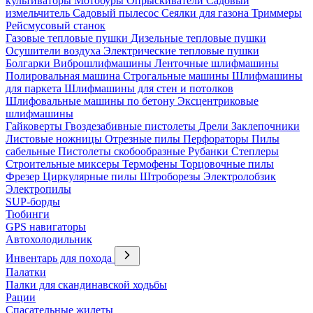
культиваторы
Мотобуры
Опрыскиватели
Садовый
измельчитель
Садовый пылесос
Сеялки для газона
Триммеры
Рейсмусовый станок
Газовые тепловые пушки
Дизельные тепловые пушки
Осушители воздуха
Электрические тепловые пушки
Болгарки
Виброшлифмашины
Ленточные шлифмашины
Полировальная машина
Строгальные машины
Шлифмашины
для паркета
Шлифмашины для стен и потолков
Шлифовальные машины по бетону
Эксцентриковые
шлифмашины
Гайковерты
Гвоздезабивные пистолеты
Дрели
Заклепочники
Листовые ножницы
Отрезные пилы
Перфораторы
Пилы
сабельные
Пистолеты скобообразные
Рубанки
Степлеры
Строительные миксеры
Термофены
Торцовочные пилы
Фрезер
Циркулярные пилы
Штроборезы
Электролобзик
Электропилы
SUP-борды
Тюбинги
GPS навигаторы
Автохолодильник
Инвентарь для похода
Палатки
Палки для скандинавской ходьбы
Рации
Спасательные жилеты