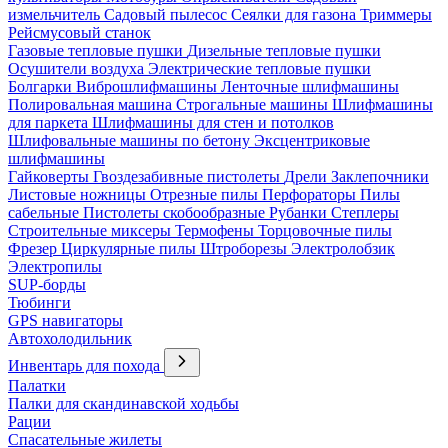
измельчитель
Садовый пылесос
Сеялки для газона
Триммеры
Рейсмусовый станок
Газовые тепловые пушки
Дизельные тепловые пушки
Осушители воздуха
Электрические тепловые пушки
Болгарки
Виброшлифмашины
Ленточные шлифмашины
Полировальная машина
Строгальные машины
Шлифмашины
для паркета
Шлифмашины для стен и потолков
Шлифовальные машины по бетону
Эксцентриковые
шлифмашины
Гайковерты
Гвоздезабивные пистолеты
Дрели
Заклепочники
Листовые ножницы
Отрезные пилы
Перфораторы
Пилы
сабельные
Пистолеты скобообразные
Рубанки
Степлеры
Строительные миксеры
Термофены
Торцовочные пилы
Фрезер
Циркулярные пилы
Штроборезы
Электролобзик
Электропилы
SUP-борды
Тюбинги
GPS навигаторы
Автохолодильник
Инвентарь для похода
Палатки
Палки для скандинавской ходьбы
Рации
Спасательные жилеты