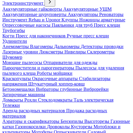
Электроинструмент
Аккумуляторные гайковерты
Аккумуляторные УШМ
Аккумуляторные шуруповерты
Аккумуляторы
Реноваторы
Инструмент Rehau и Uponor
Клуппы
Ножницы арматурные
Опрессовочные насосы
Паяльники для труб
Пресс клещи
Трубогибы
Когти
Пресс для наконечников
Ручные пресс клещи
Удлинители
Анемометры
Влагомеры
Дальномеры
Детекторы проводки
Лазерные уровни
Люксметры
Нивелиры
Склерометры
Шумомер
Моющие пылесосы
Отпариватели для одежды
Пароочистители и парогенераторы
Пылесосы для удаления
пылевого клеща
Роботы мойщики
Краскопульты
Окрасочные аппараты
Стабилизаторы
напряжения
Штукатурный хоппер-ковш
Бетономешалки
Вибраторы глубинные
Виброрейки
Затирочные машины
Домкраты
Рохли
Стеклодомкраты
Таль электрическая
Тележки
Аренда расходных материалов
Продажа расходных
материалов
Аэраторы и скарификаторы
Бензопилы
Высоторезы
Газонные
катки
Газонокосилки
Дровоколы
Кусторезы
Мотоблоки и
культиваторы
Мотобуры
Опрыскиватели
Садовый