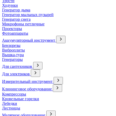
Трости
Ходунки
Генератор дыма
Генератор мыльных пузырей
Генератор снега
Микрофоны петличные
Проекторы
Фотоаппараты
Аккумуляторный инструмент
Бензорезы
Виброплиты
Вышка-тура
Генераторы
Для сантехников
Для электриков
Измерительный инструмент
Клининговое оборудование
Компрессоры
Кровельные горелки
Лебедки
Лестницы
Малярное оборудование