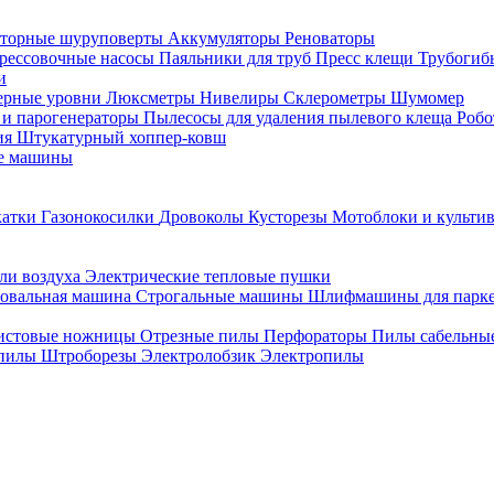
торные шуруповерты
Аккумуляторы
Реноваторы
рессовочные насосы
Паяльники для труб
Пресс клещи
Трубогиб
и
ерные уровни
Люксметры
Нивелиры
Склерометры
Шумомер
 и парогенераторы
Пылесосы для удаления пылевого клеща
Роб
ия
Штукатурный хоппер-ковш
е машины
катки
Газонокосилки
Дровоколы
Кусторезы
Мотоблоки и культи
ли воздуха
Электрические тепловые пушки
овальная машина
Строгальные машины
Шлифмашины для парк
истовые ножницы
Отрезные пилы
Перфораторы
Пилы сабельны
 пилы
Штроборезы
Электролобзик
Электропилы