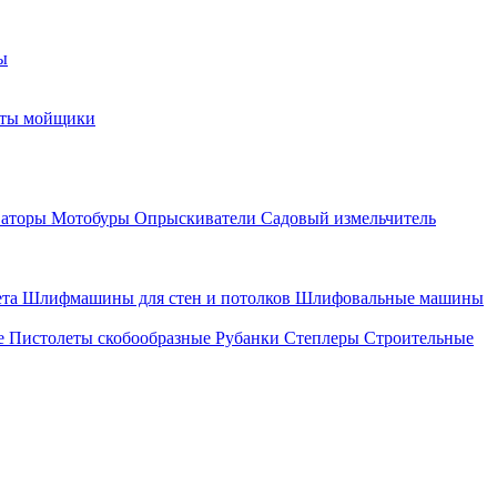
ы
оты мойщики
ваторы
Мотобуры
Опрыскиватели
Садовый измельчитель
ета
Шлифмашины для стен и потолков
Шлифовальные машины
е
Пистолеты скобообразные
Рубанки
Степлеры
Строительные