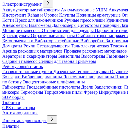
Электроинструмент
Аккумуляторные гайковерты
Аккумуляторные УШМ
Аккумуля
Инструмент Rehau и Uponor
Клуппы
Ножницы арматурные
Оп
Когти
Пресс для наконечников
Ручные пресс клещи
Удлинител
Анемометры
Влагомеры
Дальномеры
Детекторы проводки
Лаз
Моющие пылесосы
Отпариватели для одежды
Пароочистители
Краскопульты
Окрасочные аппараты
Стабилизаторы напряжен
Бетономешалки
Вибраторы глубинные
Виброрейки
Затирочны
Домкраты
Рохли
Стеклодомкраты
Таль электрическая
Тележки
Аренда расходных материалов
Продажа расходных материалов
Аэраторы и скарификаторы
Бензопилы
Высоторезы
Газонные 
Садовый пылесос
Сеялки для газона
Триммеры
Рейсмусовый станок
Газовые тепловые пушки
Дизельные тепловые пушки
Осушите
Болгарки
Виброшлифмашины
Ленточные шлифмашины
Полир
по бетону
Эксцентриковые шлифмашины
Гайковерты
Гвоздезабивные пистолеты
Дрели
Заклепочники
Л
миксеры
Термофены
Торцовочные пилы
Фрезер
Циркулярные
SUP-борды
Тюбинги
GPS навигаторы
Автохолодильник
Инвентарь для похода
Палатки