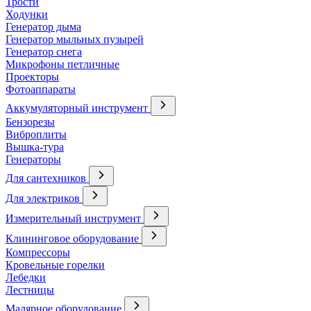
Трости
Ходунки
Генератор дыма
Генератор мыльных пузырей
Генератор снега
Микрофоны петличные
Проекторы
Фотоаппараты
Аккумуляторный инструмент
Бензорезы
Виброплиты
Вышка-тура
Генераторы
Для сантехников
Для электриков
Измерительный инструмент
Клининговое оборудование
Компрессоры
Кровельные горелки
Лебедки
Лестницы
Малярное оборудование