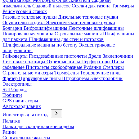
культиваторы
Мотобуры
Опрыскиватели
Садовый
измельчитель
Садовый пылесос
Сеялки для газона
Триммеры
Рейсмусовый станок
Газовые тепловые пушки
Дизельные тепловые пушки
Осушители воздуха
Электрические тепловые пушки
Болгарки
Виброшлифмашины
Ленточные шлифмашины
Полировальная машина
Строгальные машины
Шлифмашины
для паркета
Шлифмашины для стен и потолков
Шлифовальные машины по бетону
Эксцентриковые
шлифмашины
Гайковерты
Гвоздезабивные пистолеты
Дрели
Заклепочники
Листовые ножницы
Отрезные пилы
Перфораторы
Пилы
сабельные
Пистолеты скобообразные
Рубанки
Степлеры
Строительные миксеры
Термофены
Торцовочные пилы
Фрезер
Циркулярные пилы
Штроборезы
Электролобзик
Электропилы
SUP-борды
Тюбинги
GPS навигаторы
Автохолодильник
Инвентарь для похода
Палатки
Палки для скандинавской ходьбы
Рации
Спасательные жилеты