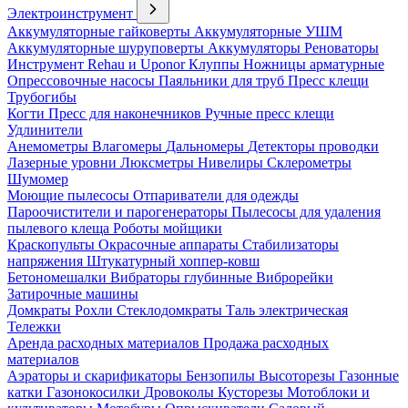
Электроинструмент
Аккумуляторные гайковерты
Аккумуляторные УШМ
Аккумуляторные шуруповерты
Аккумуляторы
Реноваторы
Инструмент Rehau и Uponor
Клуппы
Ножницы арматурные
Опрессовочные насосы
Паяльники для труб
Пресс клещи
Трубогибы
Когти
Пресс для наконечников
Ручные пресс клещи
Удлинители
Анемометры
Влагомеры
Дальномеры
Детекторы проводки
Лазерные уровни
Люксметры
Нивелиры
Склерометры
Шумомер
Моющие пылесосы
Отпариватели для одежды
Пароочистители и парогенераторы
Пылесосы для удаления
пылевого клеща
Роботы мойщики
Краскопульты
Окрасочные аппараты
Стабилизаторы
напряжения
Штукатурный хоппер-ковш
Бетономешалки
Вибраторы глубинные
Виброрейки
Затирочные машины
Домкраты
Рохли
Стеклодомкраты
Таль электрическая
Тележки
Аренда расходных материалов
Продажа расходных
материалов
Аэраторы и скарификаторы
Бензопилы
Высоторезы
Газонные
катки
Газонокосилки
Дровоколы
Кусторезы
Мотоблоки и