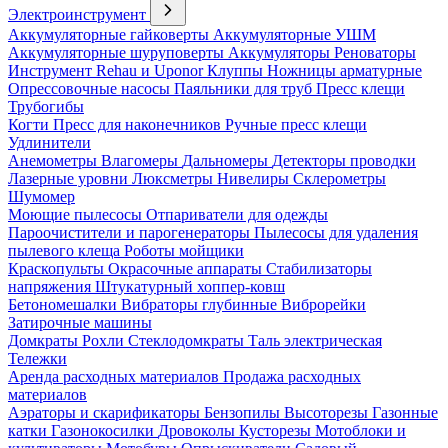
Электроинструмент
Аккумуляторные гайковерты
Аккумуляторные УШМ
Аккумуляторные шуруповерты
Аккумуляторы
Реноваторы
Инструмент Rehau и Uponor
Клуппы
Ножницы арматурные
Опрессовочные насосы
Паяльники для труб
Пресс клещи
Трубогибы
Когти
Пресс для наконечников
Ручные пресс клещи
Удлинители
Анемометры
Влагомеры
Дальномеры
Детекторы проводки
Лазерные уровни
Люксметры
Нивелиры
Склерометры
Шумомер
Моющие пылесосы
Отпариватели для одежды
Пароочистители и парогенераторы
Пылесосы для удаления
пылевого клеща
Роботы мойщики
Краскопульты
Окрасочные аппараты
Стабилизаторы
напряжения
Штукатурный хоппер-ковш
Бетономешалки
Вибраторы глубинные
Виброрейки
Затирочные машины
Домкраты
Рохли
Стеклодомкраты
Таль электрическая
Тележки
Аренда расходных материалов
Продажа расходных
материалов
Аэраторы и скарификаторы
Бензопилы
Высоторезы
Газонные
катки
Газонокосилки
Дровоколы
Кусторезы
Мотоблоки и