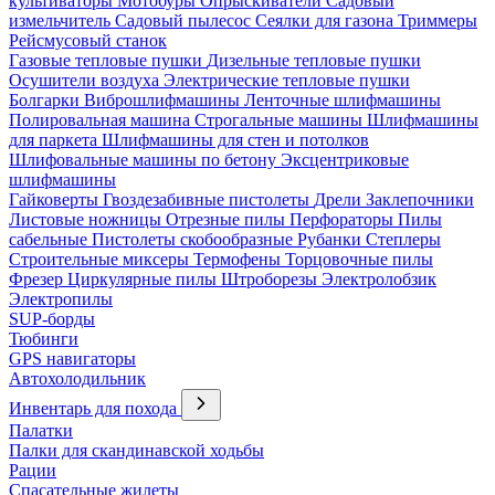
культиваторы
Мотобуры
Опрыскиватели
Садовый
измельчитель
Садовый пылесос
Сеялки для газона
Триммеры
Рейсмусовый станок
Газовые тепловые пушки
Дизельные тепловые пушки
Осушители воздуха
Электрические тепловые пушки
Болгарки
Виброшлифмашины
Ленточные шлифмашины
Полировальная машина
Строгальные машины
Шлифмашины
для паркета
Шлифмашины для стен и потолков
Шлифовальные машины по бетону
Эксцентриковые
шлифмашины
Гайковерты
Гвоздезабивные пистолеты
Дрели
Заклепочники
Листовые ножницы
Отрезные пилы
Перфораторы
Пилы
сабельные
Пистолеты скобообразные
Рубанки
Степлеры
Строительные миксеры
Термофены
Торцовочные пилы
Фрезер
Циркулярные пилы
Штроборезы
Электролобзик
Электропилы
SUP-борды
Тюбинги
GPS навигаторы
Автохолодильник
Инвентарь для похода
Палатки
Палки для скандинавской ходьбы
Рации
Спасательные жилеты