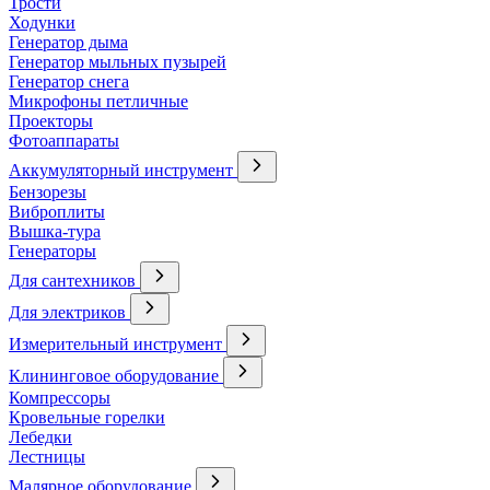
Трости
Ходунки
Генератор дыма
Генератор мыльных пузырей
Генератор снега
Микрофоны петличные
Проекторы
Фотоаппараты
Аккумуляторный инструмент
Бензорезы
Виброплиты
Вышка-тура
Генераторы
Для сантехников
Для электриков
Измерительный инструмент
Клининговое оборудование
Компрессоры
Кровельные горелки
Лебедки
Лестницы
Малярное оборудование