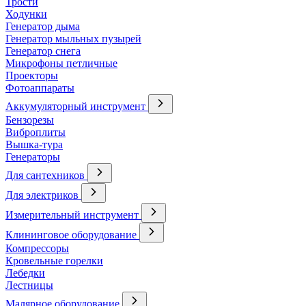
Трости
Ходунки
Генератор дыма
Генератор мыльных пузырей
Генератор снега
Микрофоны петличные
Проекторы
Фотоаппараты
Аккумуляторный инструмент
Бензорезы
Виброплиты
Вышка-тура
Генераторы
Для сантехников
Для электриков
Измерительный инструмент
Клининговое оборудование
Компрессоры
Кровельные горелки
Лебедки
Лестницы
Малярное оборудование