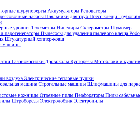
торные шуруповерты
Аккумуляторы
Реноваторы
рессовочные насосы
Паяльники для труб
Пресс клещи
Трубогиб
и
ерные уровни
Люксметры
Нивелиры
Склерометры
Шумомер
 и парогенераторы
Пылесосы для удаления пылевого клеща
Роб
ия
Штукатурный хоппер-ковш
е машины
катки
Газонокосилки
Дровоколы
Кусторезы
Мотоблоки и культи
ли воздуха
Электрические тепловые пушки
овальная машина
Строгальные машины
Шлифмашины для парк
истовые ножницы
Отрезные пилы
Перфораторы
Пилы сабельны
 пилы
Штроборезы
Электролобзик
Электропилы