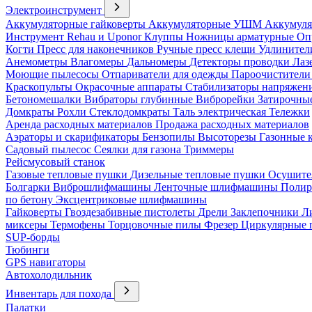
Электроинструмент
Аккумуляторные гайковерты
Аккумуляторные УШМ
Аккумуля
Инструмент Rehau и Uponor
Клуппы
Ножницы арматурные
Оп
Когти
Пресс для наконечников
Ручные пресс клещи
Удлинител
Анемометры
Влагомеры
Дальномеры
Детекторы проводки
Лаз
Моющие пылесосы
Отпариватели для одежды
Пароочистители
Краскопульты
Окрасочные аппараты
Стабилизаторы напряжен
Бетономешалки
Вибраторы глубинные
Виброрейки
Затирочны
Домкраты
Рохли
Стеклодомкраты
Таль электрическая
Тележки
Аренда расходных материалов
Продажа расходных материалов
Аэраторы и скарификаторы
Бензопилы
Высоторезы
Газонные 
Садовый пылесос
Сеялки для газона
Триммеры
Рейсмусовый станок
Газовые тепловые пушки
Дизельные тепловые пушки
Осушите
Болгарки
Виброшлифмашины
Ленточные шлифмашины
Полир
по бетону
Эксцентриковые шлифмашины
Гайковерты
Гвоздезабивные пистолеты
Дрели
Заклепочники
Л
миксеры
Термофены
Торцовочные пилы
Фрезер
Циркулярные
SUP-борды
Тюбинги
GPS навигаторы
Автохолодильник
Инвентарь для похода
Палатки