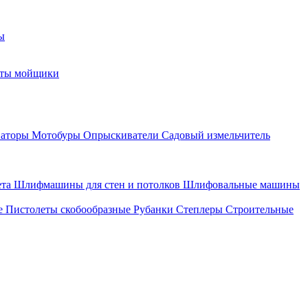
ы
оты мойщики
ваторы
Мотобуры
Опрыскиватели
Садовый измельчитель
ета
Шлифмашины для стен и потолков
Шлифовальные машины
е
Пистолеты скобообразные
Рубанки
Степлеры
Строительные