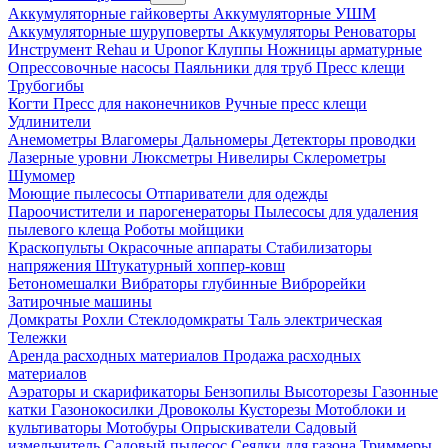
Аккумуляторные гайковерты
Аккумуляторные УШМ
Аккумуляторные шуруповерты
Аккумуляторы
Реноваторы
Инструмент Rehau и Uponor
Клуппы
Ножницы арматурные
Опрессовочные насосы
Паяльники для труб
Пресс клещи
Трубогибы
Когти
Пресс для наконечников
Ручные пресс клещи
Удлинители
Анемометры
Влагомеры
Дальномеры
Детекторы проводки
Лазерные уровни
Люксметры
Нивелиры
Склерометры
Шумомер
Моющие пылесосы
Отпариватели для одежды
Пароочистители и парогенераторы
Пылесосы для удаления
пылевого клеща
Роботы мойщики
Краскопульты
Окрасочные аппараты
Стабилизаторы
напряжения
Штукатурный хоппер-ковш
Бетономешалки
Вибраторы глубинные
Виброрейки
Затирочные машины
Домкраты
Рохли
Стеклодомкраты
Таль электрическая
Тележки
Аренда расходных материалов
Продажа расходных
материалов
Аэраторы и скарификаторы
Бензопилы
Высоторезы
Газонные
катки
Газонокосилки
Дровоколы
Кусторезы
Мотоблоки и
культиваторы
Мотобуры
Опрыскиватели
Садовый
измельчитель
Садовый пылесос
Сеялки для газона
Триммеры