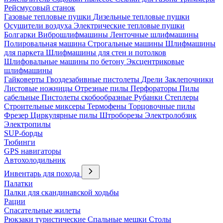
Рейсмусовый станок
Газовые тепловые пушки
Дизельные тепловые пушки
Осушители воздуха
Электрические тепловые пушки
Болгарки
Виброшлифмашины
Ленточные шлифмашины
Полировальная машина
Строгальные машины
Шлифмашины
для паркета
Шлифмашины для стен и потолков
Шлифовальные машины по бетону
Эксцентриковые
шлифмашины
Гайковерты
Гвоздезабивные пистолеты
Дрели
Заклепочники
Листовые ножницы
Отрезные пилы
Перфораторы
Пилы
сабельные
Пистолеты скобообразные
Рубанки
Степлеры
Строительные миксеры
Термофены
Торцовочные пилы
Фрезер
Циркулярные пилы
Штроборезы
Электролобзик
Электропилы
SUP-борды
Тюбинги
GPS навигаторы
Автохолодильник
Инвентарь для похода
Палатки
Палки для скандинавской ходьбы
Рации
Спасательные жилеты
Рюкзаки туристические
Спальные мешки
Столы