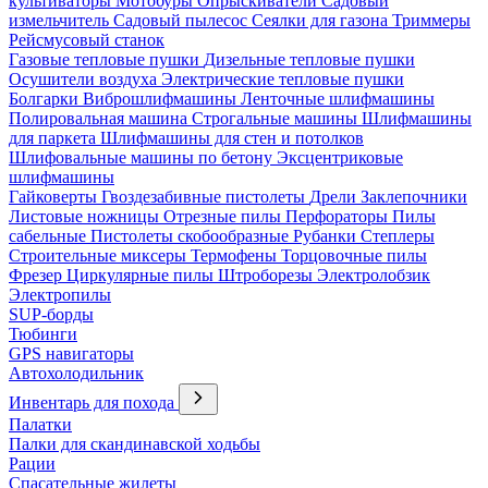
культиваторы
Мотобуры
Опрыскиватели
Садовый
измельчитель
Садовый пылесос
Сеялки для газона
Триммеры
Рейсмусовый станок
Газовые тепловые пушки
Дизельные тепловые пушки
Осушители воздуха
Электрические тепловые пушки
Болгарки
Виброшлифмашины
Ленточные шлифмашины
Полировальная машина
Строгальные машины
Шлифмашины
для паркета
Шлифмашины для стен и потолков
Шлифовальные машины по бетону
Эксцентриковые
шлифмашины
Гайковерты
Гвоздезабивные пистолеты
Дрели
Заклепочники
Листовые ножницы
Отрезные пилы
Перфораторы
Пилы
сабельные
Пистолеты скобообразные
Рубанки
Степлеры
Строительные миксеры
Термофены
Торцовочные пилы
Фрезер
Циркулярные пилы
Штроборезы
Электролобзик
Электропилы
SUP-борды
Тюбинги
GPS навигаторы
Автохолодильник
Инвентарь для похода
Палатки
Палки для скандинавской ходьбы
Рации
Спасательные жилеты