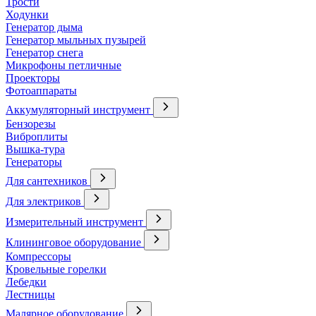
Трости
Ходунки
Генератор дыма
Генератор мыльных пузырей
Генератор снега
Микрофоны петличные
Проекторы
Фотоаппараты
Аккумуляторный инструмент
Бензорезы
Виброплиты
Вышка-тура
Генераторы
Для сантехников
Для электриков
Измерительный инструмент
Клининговое оборудование
Компрессоры
Кровельные горелки
Лебедки
Лестницы
Малярное оборудование