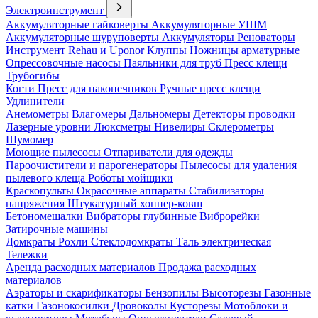
Электроинструмент
Аккумуляторные гайковерты
Аккумуляторные УШМ
Аккумуляторные шуруповерты
Аккумуляторы
Реноваторы
Инструмент Rehau и Uponor
Клуппы
Ножницы арматурные
Опрессовочные насосы
Паяльники для труб
Пресс клещи
Трубогибы
Когти
Пресс для наконечников
Ручные пресс клещи
Удлинители
Анемометры
Влагомеры
Дальномеры
Детекторы проводки
Лазерные уровни
Люксметры
Нивелиры
Склерометры
Шумомер
Моющие пылесосы
Отпариватели для одежды
Пароочистители и парогенераторы
Пылесосы для удаления
пылевого клеща
Роботы мойщики
Краскопульты
Окрасочные аппараты
Стабилизаторы
напряжения
Штукатурный хоппер-ковш
Бетономешалки
Вибраторы глубинные
Виброрейки
Затирочные машины
Домкраты
Рохли
Стеклодомкраты
Таль электрическая
Тележки
Аренда расходных материалов
Продажа расходных
материалов
Аэраторы и скарификаторы
Бензопилы
Высоторезы
Газонные
катки
Газонокосилки
Дровоколы
Кусторезы
Мотоблоки и