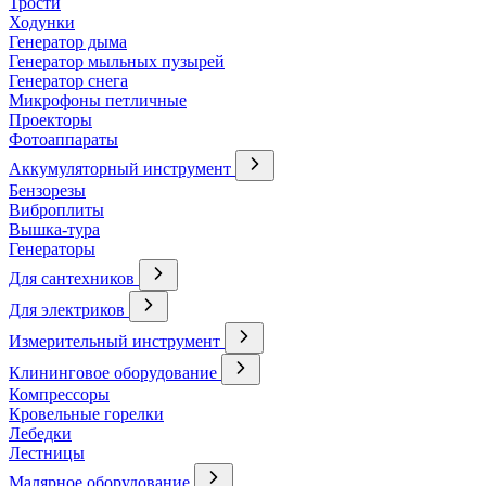
Трости
Ходунки
Генератор дыма
Генератор мыльных пузырей
Генератор снега
Микрофоны петличные
Проекторы
Фотоаппараты
Аккумуляторный инструмент
Бензорезы
Виброплиты
Вышка-тура
Генераторы
Для сантехников
Для электриков
Измерительный инструмент
Клининговое оборудование
Компрессоры
Кровельные горелки
Лебедки
Лестницы
Малярное оборудование