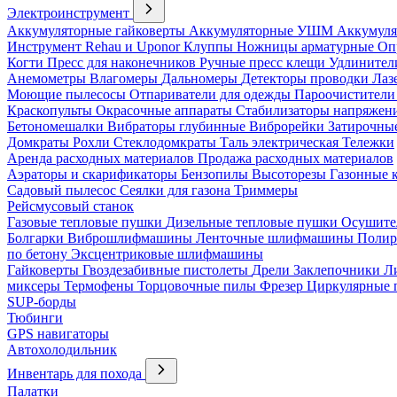
Электроинструмент
Аккумуляторные гайковерты
Аккумуляторные УШМ
Аккумуля
Инструмент Rehau и Uponor
Клуппы
Ножницы арматурные
Оп
Когти
Пресс для наконечников
Ручные пресс клещи
Удлинител
Анемометры
Влагомеры
Дальномеры
Детекторы проводки
Лаз
Моющие пылесосы
Отпариватели для одежды
Пароочистители
Краскопульты
Окрасочные аппараты
Стабилизаторы напряжен
Бетономешалки
Вибраторы глубинные
Виброрейки
Затирочны
Домкраты
Рохли
Стеклодомкраты
Таль электрическая
Тележки
Аренда расходных материалов
Продажа расходных материалов
Аэраторы и скарификаторы
Бензопилы
Высоторезы
Газонные 
Садовый пылесос
Сеялки для газона
Триммеры
Рейсмусовый станок
Газовые тепловые пушки
Дизельные тепловые пушки
Осушите
Болгарки
Виброшлифмашины
Ленточные шлифмашины
Полир
по бетону
Эксцентриковые шлифмашины
Гайковерты
Гвоздезабивные пистолеты
Дрели
Заклепочники
Л
миксеры
Термофены
Торцовочные пилы
Фрезер
Циркулярные
SUP-борды
Тюбинги
GPS навигаторы
Автохолодильник
Инвентарь для похода
Палатки