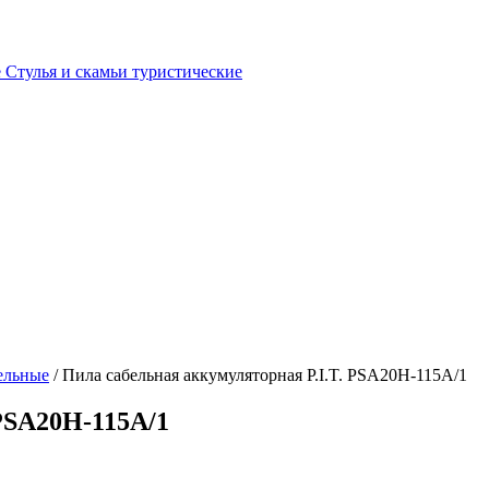
е
Стулья и скамьи туристические
ельные
/ Пила сабельная аккумуляторная P.I.T. PSA20H-115A/1
 PSA20H-115A/1