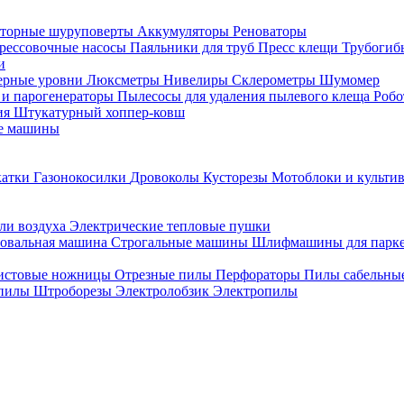
торные шуруповерты
Аккумуляторы
Реноваторы
рессовочные насосы
Паяльники для труб
Пресс клещи
Трубогиб
и
ерные уровни
Люксметры
Нивелиры
Склерометры
Шумомер
 и парогенераторы
Пылесосы для удаления пылевого клеща
Роб
ия
Штукатурный хоппер-ковш
е машины
катки
Газонокосилки
Дровоколы
Кусторезы
Мотоблоки и культи
ли воздуха
Электрические тепловые пушки
овальная машина
Строгальные машины
Шлифмашины для парк
истовые ножницы
Отрезные пилы
Перфораторы
Пилы сабельны
 пилы
Штроборезы
Электролобзик
Электропилы