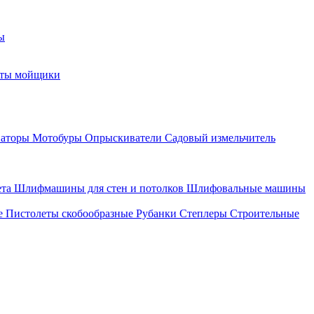
ы
оты мойщики
ваторы
Мотобуры
Опрыскиватели
Садовый измельчитель
ета
Шлифмашины для стен и потолков
Шлифовальные машины
е
Пистолеты скобообразные
Рубанки
Степлеры
Строительные