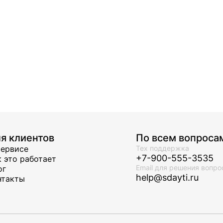
я клиентов
По всем вопроса
сервисе
Тех поддержка
+7-900-555-3535
к это работает
Email для решения вопро
ог
help@sdayti.ru
нтакты