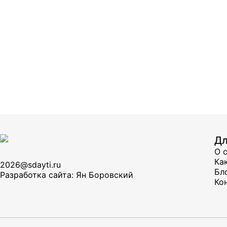
Дл
О 
Ка
2026@sdayti.ru
Бл
Разработка сайта: Ян Боровский
Ко