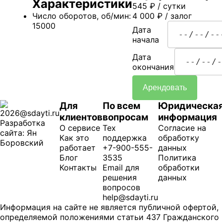
Характеристики
545
₽
/ сутки
Число оборотов, об/мин:
4 000
₽
/ залог
15000
Дата
начала
Дата
окончания
Арендовать
Для
По всем
Юридическа
2026@sdayti.ru
клиентов
вопросам
информация
Разработка
О сервисе
Тех
Согласие на
сайта: Ян
Как это
поддержка
обработку
Боровский
работает
+7-900-555-
данных
Блог
3535
Политика
Контакты
Email для
обработки
решения
данных
вопросов
help@sdayti.ru
Информация на сайте не является публичной офертой,
определяемой положениями статьи 437 Гражданского