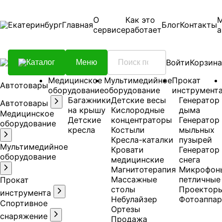
О
Как это
Екатеринбург
Главная
Блог
Контакты
сервисе
работает
а
Войти
Корзина
Каталог
Меню
Медицинское
Мультимедийное
Прокат
Автотовары
оборудование
оборудование
инструмент
Багажники
Детские весы
Генератор
Автотовары
на крышу
Кислородные
дыма
Медицинское
Детские
концентраторы
Генератор
оборудование
кресла
Костыли
мыльных
Кресла-каталки
пузырей
Мультимедийное
Кровати
Генератор
оборудование
медицинские
снега
Магнитотерапия
Микрофон
Массажные
петличные
Прокат
столы
Проектор
инструмента
Небулайзер
Фотоаппар
Спортивное
Ортезы
снаряжение
Продажа