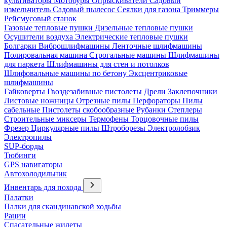
культиваторы
Мотобуры
Опрыскиватели
Садовый
измельчитель
Садовый пылесос
Сеялки для газона
Триммеры
Рейсмусовый станок
Газовые тепловые пушки
Дизельные тепловые пушки
Осушители воздуха
Электрические тепловые пушки
Болгарки
Виброшлифмашины
Ленточные шлифмашины
Полировальная машина
Строгальные машины
Шлифмашины
для паркета
Шлифмашины для стен и потолков
Шлифовальные машины по бетону
Эксцентриковые
шлифмашины
Гайковерты
Гвоздезабивные пистолеты
Дрели
Заклепочники
Листовые ножницы
Отрезные пилы
Перфораторы
Пилы
сабельные
Пистолеты скобообразные
Рубанки
Степлеры
Строительные миксеры
Термофены
Торцовочные пилы
Фрезер
Циркулярные пилы
Штроборезы
Электролобзик
Электропилы
SUP-борды
Тюбинги
GPS навигаторы
Автохолодильник
Инвентарь для похода
Палатки
Палки для скандинавской ходьбы
Рации
Спасательные жилеты