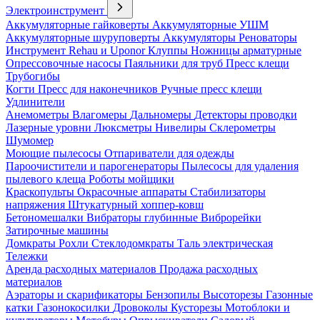
Электроинструмент
Аккумуляторные гайковерты
Аккумуляторные УШМ
Аккумуляторные шуруповерты
Аккумуляторы
Реноваторы
Инструмент Rehau и Uponor
Клуппы
Ножницы арматурные
Опрессовочные насосы
Паяльники для труб
Пресс клещи
Трубогибы
Когти
Пресс для наконечников
Ручные пресс клещи
Удлинители
Анемометры
Влагомеры
Дальномеры
Детекторы проводки
Лазерные уровни
Люксметры
Нивелиры
Склерометры
Шумомер
Моющие пылесосы
Отпариватели для одежды
Пароочистители и парогенераторы
Пылесосы для удаления
пылевого клеща
Роботы мойщики
Краскопульты
Окрасочные аппараты
Стабилизаторы
напряжения
Штукатурный хоппер-ковш
Бетономешалки
Вибраторы глубинные
Виброрейки
Затирочные машины
Домкраты
Рохли
Стеклодомкраты
Таль электрическая
Тележки
Аренда расходных материалов
Продажа расходных
материалов
Аэраторы и скарификаторы
Бензопилы
Высоторезы
Газонные
катки
Газонокосилки
Дровоколы
Кусторезы
Мотоблоки и