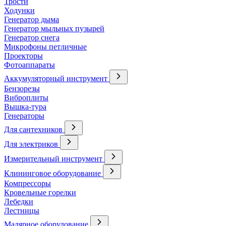
Трости
Ходунки
Генератор дыма
Генератор мыльных пузырей
Генератор снега
Микрофоны петличные
Проекторы
Фотоаппараты
Аккумуляторный инструмент
Бензорезы
Виброплиты
Вышка-тура
Генераторы
Для сантехников
Для электриков
Измерительный инструмент
Клининговое оборудование
Компрессоры
Кровельные горелки
Лебедки
Лестницы
Малярное оборудование