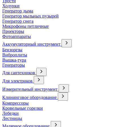
Трости
Ходунки
Генератор дыма
Генератор мыльных пузырей
Генератор снега
Микрофоны петличные
Проекторы
Фотоаппараты
Аккумуляторный инструмент
Бензорезы
Виброплиты
Вышка-тура
Генераторы
Для сантехников
Для электриков
Измерительный инструмент
Клининговое оборудование
Компрессоры
Кровельные горелки
Лебедки
Лестницы
Малярное оборудование