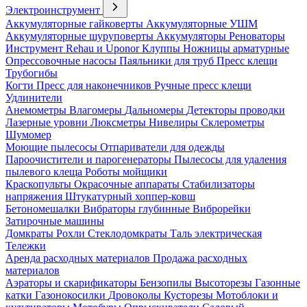
Электроинструмент
Аккумуляторные гайковерты
Аккумуляторные УШМ
Аккумуляторные шуруповерты
Аккумуляторы
Реноваторы
Инструмент Rehau и Uponor
Клуппы
Ножницы арматурные
Опрессовочные насосы
Паяльники для труб
Пресс клещи
Трубогибы
Когти
Пресс для наконечников
Ручные пресс клещи
Удлинители
Анемометры
Влагомеры
Дальномеры
Детекторы проводки
Лазерные уровни
Люксметры
Нивелиры
Склерометры
Шумомер
Моющие пылесосы
Отпариватели для одежды
Пароочистители и парогенераторы
Пылесосы для удаления
пылевого клеща
Роботы мойщики
Краскопульты
Окрасочные аппараты
Стабилизаторы
напряжения
Штукатурный хоппер-ковш
Бетономешалки
Вибраторы глубинные
Виброрейки
Затирочные машины
Домкраты
Рохли
Стеклодомкраты
Таль электрическая
Тележки
Аренда расходных материалов
Продажа расходных
материалов
Аэраторы и скарификаторы
Бензопилы
Высоторезы
Газонные
катки
Газонокосилки
Дровоколы
Кусторезы
Мотоблоки и