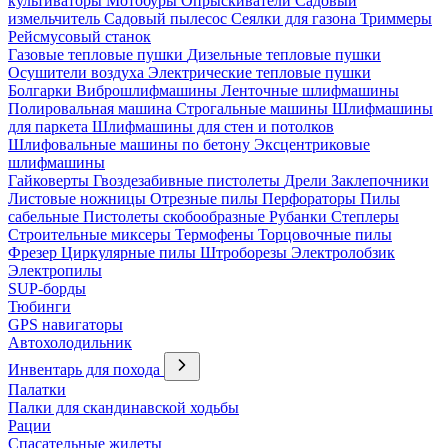
культиваторы
Мотобуры
Опрыскиватели
Садовый
измельчитель
Садовый пылесос
Сеялки для газона
Триммеры
Рейсмусовый станок
Газовые тепловые пушки
Дизельные тепловые пушки
Осушители воздуха
Электрические тепловые пушки
Болгарки
Виброшлифмашины
Ленточные шлифмашины
Полировальная машина
Строгальные машины
Шлифмашины
для паркета
Шлифмашины для стен и потолков
Шлифовальные машины по бетону
Эксцентриковые
шлифмашины
Гайковерты
Гвоздезабивные пистолеты
Дрели
Заклепочники
Листовые ножницы
Отрезные пилы
Перфораторы
Пилы
сабельные
Пистолеты скобообразные
Рубанки
Степлеры
Строительные миксеры
Термофены
Торцовочные пилы
Фрезер
Циркулярные пилы
Штроборезы
Электролобзик
Электропилы
SUP-борды
Тюбинги
GPS навигаторы
Автохолодильник
Инвентарь для похода
Палатки
Палки для скандинавской ходьбы
Рации
Спасательные жилеты