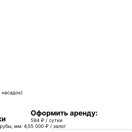
 насадок)
Оформить аренду:
ки
594
₽
/ сутки
убы, мм: 4,5
5 000
₽
/ залог