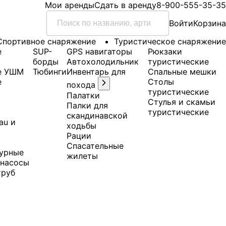
Мои аренды
Сдать в аренду
8-900-555-35-35
Войти
Корзина
Спортивное снаряжение
Туристическое снаряжение
е
SUP-
GPS навигаторы
Рюкзаки
борды
Автохолодильник
туристические
е УШМ
Тюбинги
Инвентарь для
Спальные мешки
е
Столы
похода
туристические
Палатки
Стулья и скамьи
Палки для
туристические
скандинавской
au и
ходьбы
Рации
Спасательные
урные
жилеты
 насосы
труб