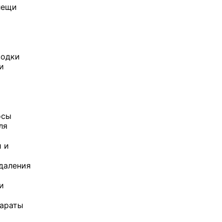
лещи
водки
и
осы
ля
 и
ы
даления
и
параты