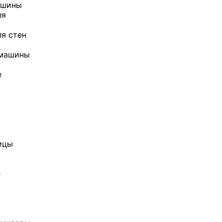
ашины
ля
я стен
 машины
е
ицы
е