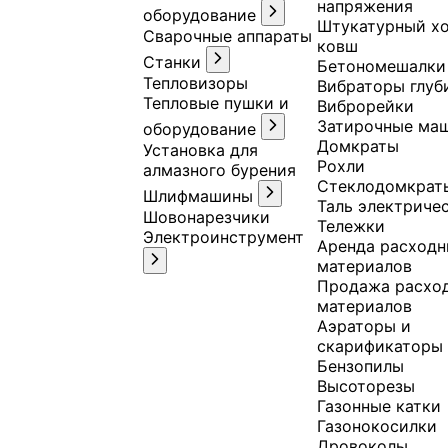
напряжения
оборудование
Штукатурный хо
Сварочные аппараты
ковш
Станки
Бетономешалки
Тепловизоры
Вибраторы глуб
Тепловые пушки и
Виброрейки
Затирочные ма
оборудование
Домкраты
Установка для
Рохли
алмазного бурения
Стеклодомкрат
Шлифмашины
Таль электриче
Шовонарезчики
Тележки
Электроинструмент
Аренда расход
материалов
Продажа расхо
материалов
Аэраторы и
скарификаторы
Бензопилы
Высоторезы
Газонные катки
Газонокосилки
Дровоколы