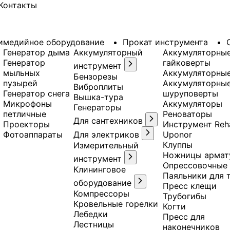
Контакты
имедийное оборудование
Прокат инструмента
Генератор дыма
Аккумуляторный
Аккумуляторны
Генератор
гайковерты
инструмент
мыльных
Аккумуляторны
Бензорезы
пузырей
Аккумуляторны
Виброплиты
Генератор снега
шуруповерты
Вышка-тура
Микрофоны
Аккумуляторы
Генераторы
петличные
Реноваторы
Для сантехников
Проекторы
Инструмент Reh
Фотоаппараты
Для электриков
Uponor
Клуппы
Измерительный
Ножницы армат
инструмент
Опрессовочные
Клининговое
Паяльники для 
оборудование
Пресс клещи
Компрессоры
Трубогибы
Кровельные горелки
Когти
Лебедки
Пресс для
Лестницы
наконечников