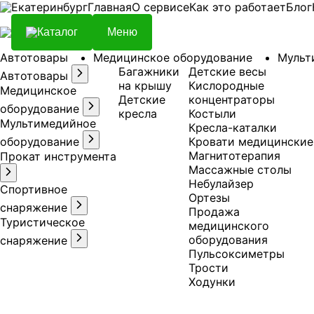
Екатеринбург
Главная
О сервисе
Как это работает
Блог
Каталог
Меню
Автотовары
Медицинское оборудование
Мульт
Багажники
Детские весы
Автотовары
на крышу
Кислородные
Медицинское
Детские
концентраторы
оборудование
кресла
Костыли
Мультимедийное
Кресла-каталки
оборудование
Кровати медицинские
Магнитотерапия
Прокат инструмента
Массажные столы
Небулайзер
Спортивное
Ортезы
снаряжение
Продажа
Туристическое
медицинского
оборудования
снаряжение
Пульсоксиметры
Трости
Ходунки