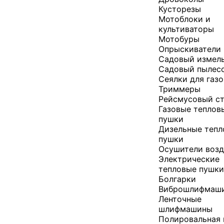
Кусторезы
Мотоблоки и
культиваторы
Мотобуры
Опрыскиватели
Садовый измел
Садовый пылес
Сеялки для газ
Триммеры
Рейсмусовый с
Газовые теплов
пушки
Дизельные теп
пушки
Осушители возд
Электрические
тепловые пушк
Болгарки
Виброшлифмаш
Ленточные
шлифмашины
Полировальная