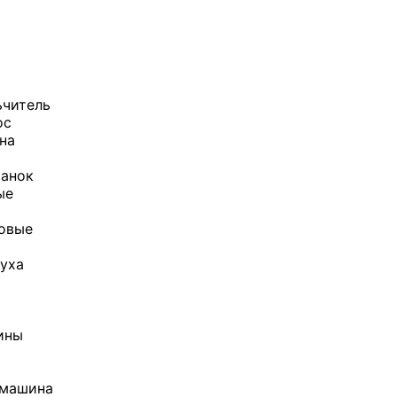
ьчитель
ос
она
танок
ые
ловые
уха
и
ины
 машина