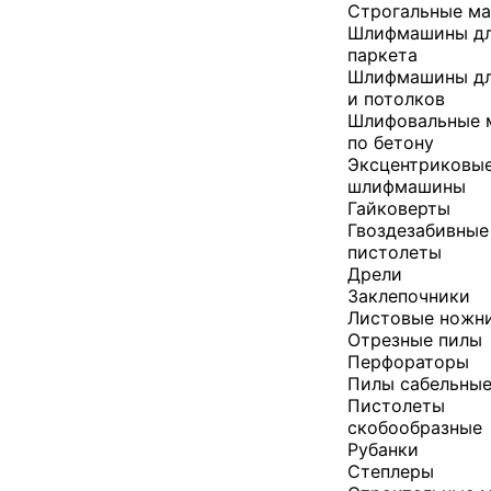
Строгальные м
Шлифмашины д
паркета
Шлифмашины дл
и потолков
Шлифовальные
по бетону
Эксцентриковы
шлифмашины
Гайковерты
Гвоздезабивные
пистолеты
Дрели
Заклепочники
Листовые ножн
Отрезные пилы
Перфораторы
Пилы сабельны
Пистолеты
скобообразные
Рубанки
Степлеры