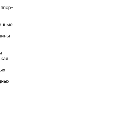
ппер-
инные
шины
ы
ская
ных
дных