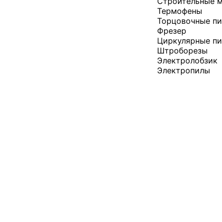
Строительные 
Термофены
Торцовочные п
Фрезер
Циркулярные п
Штроборезы
Электролобзик
Электропилы