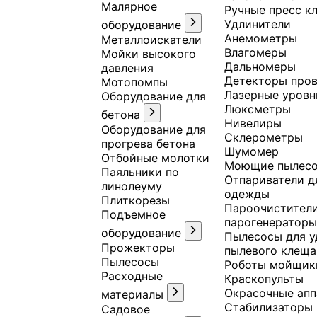
Малярное
Ручные пресс к
Удлинители
оборудование
Анемометры
Металлоискатели
Влагомеры
Мойки высокого
Дальномеры
давления
Детекторы про
Мотопомпы
Лазерные уровн
Оборудование для
Люксметры
бетона
Нивелиры
Оборудование для
Склерометры
прогрева бетона
Шумомер
Отбойные молотки
Моющие пылес
Паяльники по
Отпариватели д
линолеуму
одежды
Плиткорезы
Пароочистители
Подъемное
парогенератор
оборудование
Пылесосы для у
Прожекторы
пылевого клеща
Пылесосы
Роботы мойщик
Расходные
Краскопульты
Окрасочные ап
материалы
Стабилизаторы
Садовое