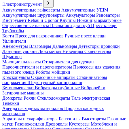
Электроинструмент
Аккумуляторные гайковерты
Аккумуляторные УШМ
Аккумуляторные шуруповерты
Аккумуляторы
Реноваторы
Инструмент Rehau и Uponor
Клуппы
Ножницы арматурные
Опрессовочные насосы
Паяльники для труб
Пресс клещи
Трубогибы
Когти
Пресс для наконечников
Ручные пресс клещи
Удлинители
Анемометры
Влагомеры
Дальномеры
Детекторы проводки
Лазерные уровни
Люксметры
Нивелиры
Склерометры
Шумомер
Моющие пылесосы
Отпариватели для одежды
Пароочистители и парогенераторы
Пылесосы для удаления
пылевого клеща
Роботы мойщики
Краскопульты
Окрасочные аппараты
Стабилизаторы
напряжения
Штукатурный хоппер-ковш
Бетономешалки
Вибраторы глубинные
Виброрейки
Затирочные машины
Домкраты
Рохли
Стеклодомкраты
Таль электрическая
Тележки
Аренда расходных материалов
Продажа расходных
материалов
Аэраторы и скарификаторы
Бензопилы
Высоторезы
Газонные
катки
Газонокосилки
Дровоколы
Кусторезы
Мотоблоки и