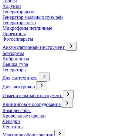
Трости
Ходунки
Генератор дыма
Генератор мыльных пузырей
Генератор снега
Микрофоны петличные
Проекторы
Фотоаппараты
Аккумуляторный инструмент
Бензорезы
Виброплиты
Вышка-тура
Генераторы
Для сантехников
Для электриков
Измерительный инструмент
Клининговое оборудование
Компрессоры
Кровельные горелки
Лебедки
Лестницы
Малярное оборудование