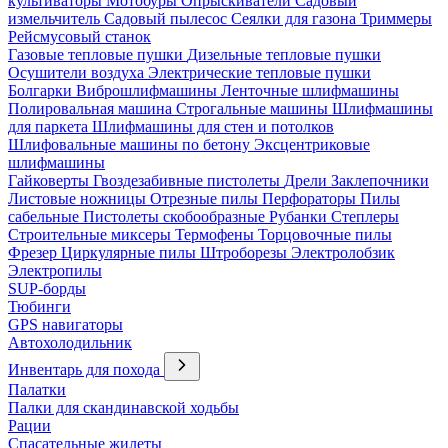
культиваторы
Мотобуры
Опрыскиватели
Садовый
измельчитель
Садовый пылесос
Сеялки для газона
Триммеры
Рейсмусовый станок
Газовые тепловые пушки
Дизельные тепловые пушки
Осушители воздуха
Электрические тепловые пушки
Болгарки
Виброшлифмашины
Ленточные шлифмашины
Полировальная машина
Строгальные машины
Шлифмашины
для паркета
Шлифмашины для стен и потолков
Шлифовальные машины по бетону
Эксцентриковые
шлифмашины
Гайковерты
Гвоздезабивные пистолеты
Дрели
Заклепочники
Листовые ножницы
Отрезные пилы
Перфораторы
Пилы
сабельные
Пистолеты скобообразные
Рубанки
Степлеры
Строительные миксеры
Термофены
Торцовочные пилы
Фрезер
Циркулярные пилы
Штроборезы
Электролобзик
Электропилы
SUP-борды
Тюбинги
GPS навигаторы
Автохолодильник
Инвентарь для похода
Палатки
Палки для скандинавской ходьбы
Рации
Спасательные жилеты