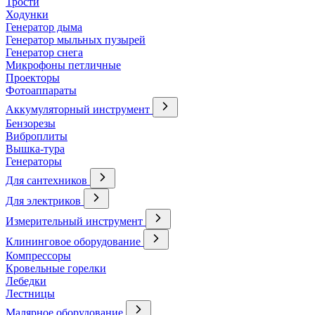
Трости
Ходунки
Генератор дыма
Генератор мыльных пузырей
Генератор снега
Микрофоны петличные
Проекторы
Фотоаппараты
Аккумуляторный инструмент
Бензорезы
Виброплиты
Вышка-тура
Генераторы
Для сантехников
Для электриков
Измерительный инструмент
Клининговое оборудование
Компрессоры
Кровельные горелки
Лебедки
Лестницы
Малярное оборудование