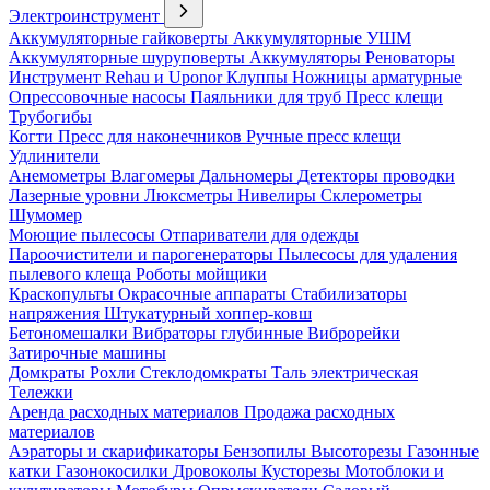
Электроинструмент
Аккумуляторные гайковерты
Аккумуляторные УШМ
Аккумуляторные шуруповерты
Аккумуляторы
Реноваторы
Инструмент Rehau и Uponor
Клуппы
Ножницы арматурные
Опрессовочные насосы
Паяльники для труб
Пресс клещи
Трубогибы
Когти
Пресс для наконечников
Ручные пресс клещи
Удлинители
Анемометры
Влагомеры
Дальномеры
Детекторы проводки
Лазерные уровни
Люксметры
Нивелиры
Склерометры
Шумомер
Моющие пылесосы
Отпариватели для одежды
Пароочистители и парогенераторы
Пылесосы для удаления
пылевого клеща
Роботы мойщики
Краскопульты
Окрасочные аппараты
Стабилизаторы
напряжения
Штукатурный хоппер-ковш
Бетономешалки
Вибраторы глубинные
Виброрейки
Затирочные машины
Домкраты
Рохли
Стеклодомкраты
Таль электрическая
Тележки
Аренда расходных материалов
Продажа расходных
материалов
Аэраторы и скарификаторы
Бензопилы
Высоторезы
Газонные
катки
Газонокосилки
Дровоколы
Кусторезы
Мотоблоки и