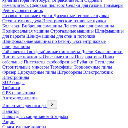
культиваторы
Мотобуры
Опрыскиватели
Садовый
измельчитель
Садовый пылесос
Сеялки для газона
Триммеры
Рейсмусовый станок
Газовые тепловые пушки
Дизельные тепловые пушки
Осушители воздуха
Электрические тепловые пушки
Болгарки
Виброшлифмашины
Ленточные шлифмашины
Полировальная машина
Строгальные машины
Шлифмашины
для паркета
Шлифмашины для стен и потолков
Шлифовальные машины по бетону
Эксцентриковые
шлифмашины
Гайковерты
Гвоздезабивные пистолеты
Дрели
Заклепочники
Листовые ножницы
Отрезные пилы
Перфораторы
Пилы
сабельные
Пистолеты скобообразные
Рубанки
Степлеры
Строительные миксеры
Термофены
Торцовочные пилы
Фрезер
Циркулярные пилы
Штроборезы
Электролобзик
Электропилы
SUP-борды
Тюбинги
GPS навигаторы
Автохолодильник
Инвентарь для похода
Палатки
Палки для скандинавской ходьбы
Рации
Спасательные жилеты