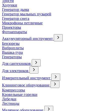
Трости
Ходунки
Генератор дыма
Генератор мыльных пузырей
Генератор снега
Микрофоны петличные
Проекторы
Фотоаппараты
Аккумуляторный инструмент
Бензорезы
Виброплиты
Вышка-тура
Генераторы
Для сантехников
Для электриков
Измерительный инструмент
Клининговое оборудование
Компрессоры
Кровельные горелки
Лебедки
Лестницы
Малярное оборудование