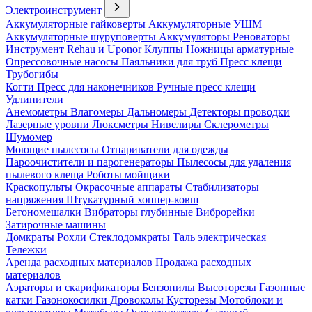
Электроинструмент
Аккумуляторные гайковерты
Аккумуляторные УШМ
Аккумуляторные шуруповерты
Аккумуляторы
Реноваторы
Инструмент Rehau и Uponor
Клуппы
Ножницы арматурные
Опрессовочные насосы
Паяльники для труб
Пресс клещи
Трубогибы
Когти
Пресс для наконечников
Ручные пресс клещи
Удлинители
Анемометры
Влагомеры
Дальномеры
Детекторы проводки
Лазерные уровни
Люксметры
Нивелиры
Склерометры
Шумомер
Моющие пылесосы
Отпариватели для одежды
Пароочистители и парогенераторы
Пылесосы для удаления
пылевого клеща
Роботы мойщики
Краскопульты
Окрасочные аппараты
Стабилизаторы
напряжения
Штукатурный хоппер-ковш
Бетономешалки
Вибраторы глубинные
Виброрейки
Затирочные машины
Домкраты
Рохли
Стеклодомкраты
Таль электрическая
Тележки
Аренда расходных материалов
Продажа расходных
материалов
Аэраторы и скарификаторы
Бензопилы
Высоторезы
Газонные
катки
Газонокосилки
Дровоколы
Кусторезы
Мотоблоки и