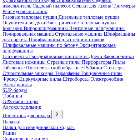
культиваторы
Мотобуры
Опрыскиватели
Садовый
измельчитель
Садовый пылесос
Сеялки для газона
Триммеры
Рейсмусовый станок
Газовые тепловые пушки
Дизельные тепловые пушки
Осушители воздуха
Электрические тепловые пушки
Болгарки
Виброшлифмашины
Ленточные шлифмашины
Полировальная машина
Строгальные машины
Шлифмашины
для паркета
Шлифмашины для стен и потолков
Шлифовальные машины по бетону
Эксцентриковые
шлифмашины
Гайковерты
Гвоздезабивные пистолеты
Дрели
Заклепочники
Листовые ножницы
Отрезные пилы
Перфораторы
Пилы
сабельные
Пистолеты скобообразные
Рубанки
Степлеры
Строительные миксеры
Термофены
Торцовочные пилы
Фрезер
Циркулярные пилы
Штроборезы
Электролобзик
Электропилы
SUP-борды
Тюбинги
GPS навигаторы
Автохолодильник
Инвентарь для похода
Палатки
Палки для скандинавской ходьбы
Рации
Спасательные жилеты