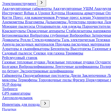
Электроинструмент
Аккумуляторные гайковерты
Аккумуляторные УШМ
Аккумуля
Инструмент Rehau и Uponor
Клуппы
Ножницы арматурные
Оп
Когти
Пресс для наконечников
Ручные пресс клещи
Удлинител
Анемометры
Влагомеры
Дальномеры
Детекторы проводки
Лаз
Моющие пылесосы
Отпариватели для одежды
Пароочистители
Краскопульты
Окрасочные аппараты
Стабилизаторы напряжен
Бетономешалки
Вибраторы глубинные
Виброрейки
Затирочны
Домкраты
Рохли
Стеклодомкраты
Таль электрическая
Тележки
Аренда расходных материалов
Продажа расходных материалов
Аэраторы и скарификаторы
Бензопилы
Высоторезы
Газонные 
Садовый пылесос
Сеялки для газона
Триммеры
Рейсмусовый станок
Газовые тепловые пушки
Дизельные тепловые пушки
Осушите
Болгарки
Виброшлифмашины
Ленточные шлифмашины
Полир
по бетону
Эксцентриковые шлифмашины
Гайковерты
Гвоздезабивные пистолеты
Дрели
Заклепочники
Л
миксеры
Термофены
Торцовочные пилы
Фрезер
Циркулярные
SUP-борды
Тюбинги
GPS навигаторы
Автохолодильник
Инвентарь для похода
Палатки