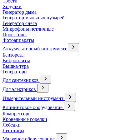
Трости
Ходунки
Генератор дыма
Генератор мыльных пузырей
Генератор снега
Микрофоны петличные
Проекторы
Фотоаппараты
Аккумуляторный инструмент
Бензорезы
Виброплиты
Вышка-тура
Генераторы
Для сантехников
Для электриков
Измерительный инструмент
Клининговое оборудование
Компрессоры
Кровельные горелки
Лебедки
Лестницы
Малярное оборудование