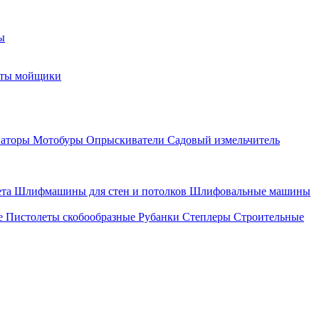
ы
оты мойщики
ваторы
Мотобуры
Опрыскиватели
Садовый измельчитель
ета
Шлифмашины для стен и потолков
Шлифовальные машины
е
Пистолеты скобообразные
Рубанки
Степлеры
Строительные