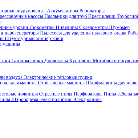
торные шуруповерты
Аккумуляторы
Реноваторы
рессовочные насосы
Паяльники для труб
Пресс клещи
Трубогиб
и
ерные уровни
Люксметры
Нивелиры
Склерометры
Шумомер
 и парогенераторы
Пылесосы для удаления пылевого клеща
Роб
ия
Штукатурный хоппер-ковш
е машины
катки
Газонокосилки
Дровоколы
Кусторезы
Мотоблоки и культи
ли воздуха
Электрические тепловые пушки
овальная машина
Строгальные машины
Шлифмашины для парк
истовые ножницы
Отрезные пилы
Перфораторы
Пилы сабельны
 пилы
Штроборезы
Электролобзик
Электропилы