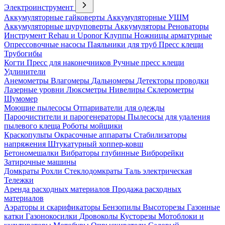
Электроинструмент
Аккумуляторные гайковерты
Аккумуляторные УШМ
Аккумуляторные шуруповерты
Аккумуляторы
Реноваторы
Инструмент Rehau и Uponor
Клуппы
Ножницы арматурные
Опрессовочные насосы
Паяльники для труб
Пресс клещи
Трубогибы
Когти
Пресс для наконечников
Ручные пресс клещи
Удлинители
Анемометры
Влагомеры
Дальномеры
Детекторы проводки
Лазерные уровни
Люксметры
Нивелиры
Склерометры
Шумомер
Моющие пылесосы
Отпариватели для одежды
Пароочистители и парогенераторы
Пылесосы для удаления
пылевого клеща
Роботы мойщики
Краскопульты
Окрасочные аппараты
Стабилизаторы
напряжения
Штукатурный хоппер-ковш
Бетономешалки
Вибраторы глубинные
Виброрейки
Затирочные машины
Домкраты
Рохли
Стеклодомкраты
Таль электрическая
Тележки
Аренда расходных материалов
Продажа расходных
материалов
Аэраторы и скарификаторы
Бензопилы
Высоторезы
Газонные
катки
Газонокосилки
Дровоколы
Кусторезы
Мотоблоки и