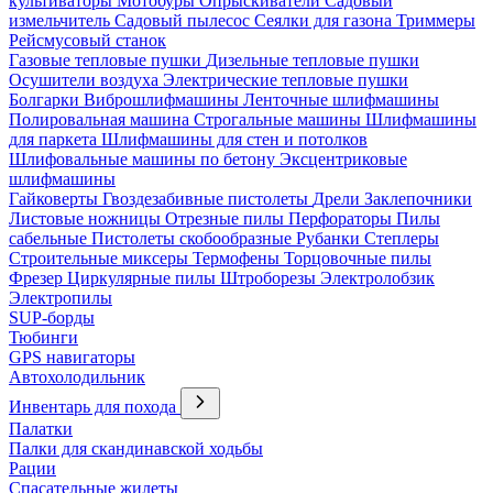
культиваторы
Мотобуры
Опрыскиватели
Садовый
измельчитель
Садовый пылесос
Сеялки для газона
Триммеры
Рейсмусовый станок
Газовые тепловые пушки
Дизельные тепловые пушки
Осушители воздуха
Электрические тепловые пушки
Болгарки
Виброшлифмашины
Ленточные шлифмашины
Полировальная машина
Строгальные машины
Шлифмашины
для паркета
Шлифмашины для стен и потолков
Шлифовальные машины по бетону
Эксцентриковые
шлифмашины
Гайковерты
Гвоздезабивные пистолеты
Дрели
Заклепочники
Листовые ножницы
Отрезные пилы
Перфораторы
Пилы
сабельные
Пистолеты скобообразные
Рубанки
Степлеры
Строительные миксеры
Термофены
Торцовочные пилы
Фрезер
Циркулярные пилы
Штроборезы
Электролобзик
Электропилы
SUP-борды
Тюбинги
GPS навигаторы
Автохолодильник
Инвентарь для похода
Палатки
Палки для скандинавской ходьбы
Рации
Спасательные жилеты