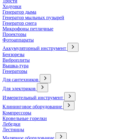
Трости
Ходунки
Генератор дыма
Генератор мыльных пузырей
Генератор снега
Микрофоны петличные
Проекторы
Фотоаппараты
Аккумуляторный инструмент
Бензорезы
Виброплиты
Вышка-тура
Генераторы
Для сантехников
Для электриков
Измерительный инструмент
Клининговое оборудование
Компрессоры
Кровельные горелки
Лебедки
Лестницы
Малярное оборудование