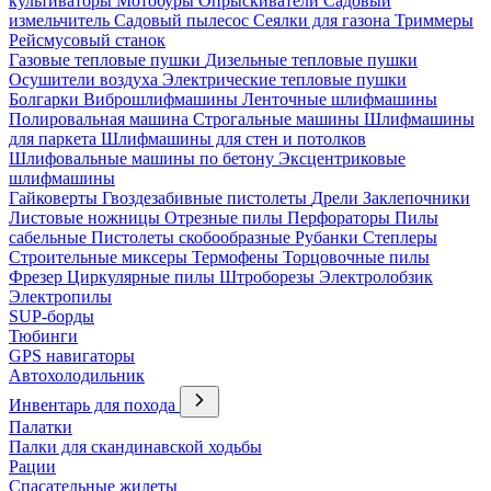
культиваторы
Мотобуры
Опрыскиватели
Садовый
измельчитель
Садовый пылесос
Сеялки для газона
Триммеры
Рейсмусовый станок
Газовые тепловые пушки
Дизельные тепловые пушки
Осушители воздуха
Электрические тепловые пушки
Болгарки
Виброшлифмашины
Ленточные шлифмашины
Полировальная машина
Строгальные машины
Шлифмашины
для паркета
Шлифмашины для стен и потолков
Шлифовальные машины по бетону
Эксцентриковые
шлифмашины
Гайковерты
Гвоздезабивные пистолеты
Дрели
Заклепочники
Листовые ножницы
Отрезные пилы
Перфораторы
Пилы
сабельные
Пистолеты скобообразные
Рубанки
Степлеры
Строительные миксеры
Термофены
Торцовочные пилы
Фрезер
Циркулярные пилы
Штроборезы
Электролобзик
Электропилы
SUP-борды
Тюбинги
GPS навигаторы
Автохолодильник
Инвентарь для похода
Палатки
Палки для скандинавской ходьбы
Рации
Спасательные жилеты