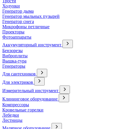
Трости
Ходунки
Генератор дыма
Генератор мыльных пузырей
Генератор снега
Микрофоны петличные
Проекторы
Фотоаппараты
Аккумуляторный инструмент
Бензорезы
Виброплиты
Вышка-тура
Генераторы
Для сантехников
Для электриков
Измерительный инструмент
Клининговое оборудование
Компрессоры
Кровельные горелки
Лебедки
Лестницы
Малярное оборудование