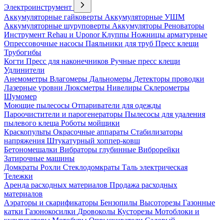
Электроинструмент
Аккумуляторные гайковерты
Аккумуляторные УШМ
Аккумуляторные шуруповерты
Аккумуляторы
Реноваторы
Инструмент Rehau и Uponor
Клуппы
Ножницы арматурные
Опрессовочные насосы
Паяльники для труб
Пресс клещи
Трубогибы
Когти
Пресс для наконечников
Ручные пресс клещи
Удлинители
Анемометры
Влагомеры
Дальномеры
Детекторы проводки
Лазерные уровни
Люксметры
Нивелиры
Склерометры
Шумомер
Моющие пылесосы
Отпариватели для одежды
Пароочистители и парогенераторы
Пылесосы для удаления
пылевого клеща
Роботы мойщики
Краскопульты
Окрасочные аппараты
Стабилизаторы
напряжения
Штукатурный хоппер-ковш
Бетономешалки
Вибраторы глубинные
Виброрейки
Затирочные машины
Домкраты
Рохли
Стеклодомкраты
Таль электрическая
Тележки
Аренда расходных материалов
Продажа расходных
материалов
Аэраторы и скарификаторы
Бензопилы
Высоторезы
Газонные
катки
Газонокосилки
Дровоколы
Кусторезы
Мотоблоки и